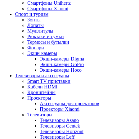
Смартфоны Unihertz
Смартфоны Xiaomi
Спорт и туризм
Зонты
Лопаты
Мультитулы
Рюкзаки и сумки
Термосы и бутылки
Фонари
Экшн-камеры
Экшн-камеры Digma
Экшн-камеры GoPro
Экшн-камеры Hoco
Телевизоры и аксессуары
Smart TV приставки
Кабели HDMI
Кронштейны
Проекторы
Аксессуары для проекторов
Проекторы Xiaomi
Телевизоры
Телевизоры Asano
Телевизоры Centek
Телевизоры Horizont
Телевизоры Leff