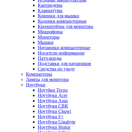
Картридеры
Клавиатуры
Коврики для мышки
Колонки компьютерные
Кронштейны для монитора
Микрофоны
Мониторы
Мышки
Наушники компьютерные
Носители информации
Патч-корды
Подставки для наушников
Средства по уходу
Компьютеры
Лампы для монитора
Ноутбуки
Ноутбки Tecno
Ноутбуки Acer
Ноутбуки Asus
Ноутбуки CBR
Ноутбуки Chuwi
Ноутбуки F+
Ноутбуки Gigabyte
Ноутбуки Honor