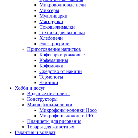
Микроволновые печи
Миксеры
Мультиварки
Мясорубки
Соковыжималки
Техника для выпечки
Хлебопечи
Электрогрили
Приготовление напитков
Кофеварки рожковые
Кофемашины
Кофемолки
Средство от накипи
Термопоты
Чайники
Хобби и досуг
Водяные пистолеты
Конструкторы
Микрофоны-колонки
Микрофоны-колонки Hoco
Микрофоны-колонки PRC
Планшеты для рисования
Товары для животных
Гарантия и возврат