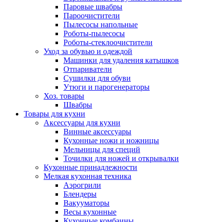
Паровые швабры
Пароочистители
Пылесосы напольные
Роботы-пылесосы
Роботы-стеклоочистители
Уход за обувью и одеждой
Машинки для удаления катышков
Отпариватели
Сушилки для обуви
Утюги и парогенераторы
Хоз. товары
Швабры
Товары для кухни
Аксессуары для кухни
Винные аксессуары
Кухонные ножи и ножницы
Мельницы для специй
Точилки для ножей и открывалки
Кухонные принадлежности
Мелкая кухонная техника
Аэрогрили
Блендеры
Вакууматоры
Весы кухонные
Кухонные комбаины