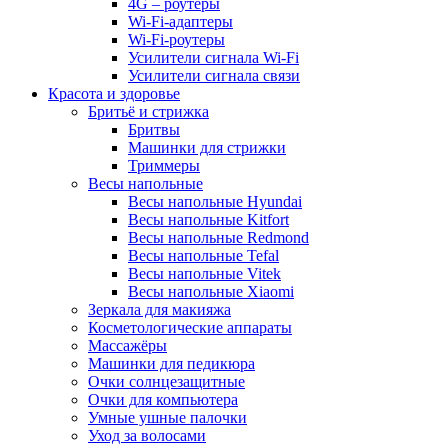
4G – роутеры
Wi-Fi-адаптеры
Wi-Fi-роутеры
Усилители сигнала Wi-Fi
Усилители сигнала связи
Красота и здоровье
Бритьё и стрижка
Бритвы
Машинки для стрижки
Триммеры
Весы напольные
Весы напольные Hyundai
Весы напольные Kitfort
Весы напольные Redmond
Весы напольные Tefal
Весы напольные Vitek
Весы напольные Xiaomi
Зеркала для макияжа
Косметологические аппараты
Массажёры
Машинки для педикюра
Очки cолнцезащитные
Очки для компьютера
Умные ушные палочки
Уход за волосами