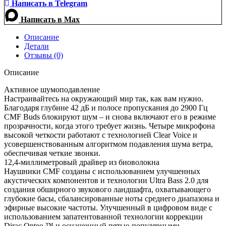
Написать в Telegram
Написать в Max
Описание
Детали
Отзывы (0)
Описание
Активное шумоподавление
Настраивайтесь на окружающий мир так, как вам нужно.
Благодаря глубине 42 дБ и полосе пропускания до 2900 Гц
CMF Buds блокируют шум – и снова включают его в режиме
прозрачности, когда этого требует жизнь. Четыре микрофона
высокой четкости работают с технологией Clear Voice и
усовершенствованным алгоритмом подавления шума ветра,
обеспечивая четкие звонки.
12,4-миллиметровый драйвер из биоволокна
Наушники CMF созданы с использованием улучшенных
акустических компонентов и технологии Ultra Bass 2.0 для
создания обширного звукового ландшафта, охватывающего
глубокие басы, сбалансированные ноты среднего диапазона и
эфирные высокие частоты. Улучшенный в цифровом виде с
использованием запатентованной технологии коррекции
Dirac Opteo ™ и оснащенный пятью популярными