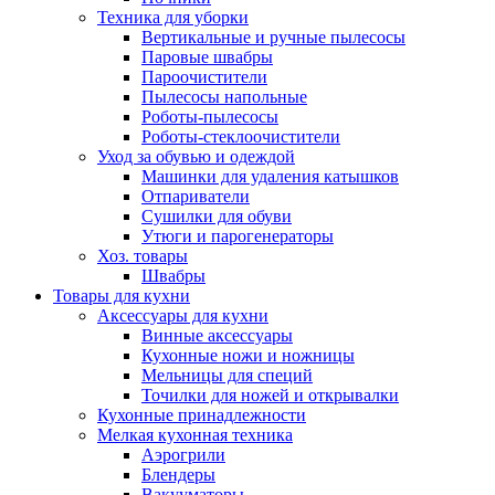
Техника для уборки
Вертикальные и ручные пылесосы
Паровые швабры
Пароочистители
Пылесосы напольные
Роботы-пылесосы
Роботы-стеклоочистители
Уход за обувью и одеждой
Машинки для удаления катышков
Отпариватели
Сушилки для обуви
Утюги и парогенераторы
Хоз. товары
Швабры
Товары для кухни
Аксессуары для кухни
Винные аксессуары
Кухонные ножи и ножницы
Мельницы для специй
Точилки для ножей и открывалки
Кухонные принадлежности
Мелкая кухонная техника
Аэрогрили
Блендеры
Вакууматоры