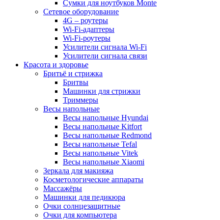
Сумки для ноутбуков Monte
Сетевое оборудование
4G – роутеры
Wi-Fi-адаптеры
Wi-Fi-роутеры
Усилители сигнала Wi-Fi
Усилители сигнала связи
Красота и здоровье
Бритьё и стрижка
Бритвы
Машинки для стрижки
Триммеры
Весы напольные
Весы напольные Hyundai
Весы напольные Kitfort
Весы напольные Redmond
Весы напольные Tefal
Весы напольные Vitek
Весы напольные Xiaomi
Зеркала для макияжа
Косметологические аппараты
Массажёры
Машинки для педикюра
Очки cолнцезащитные
Очки для компьютера