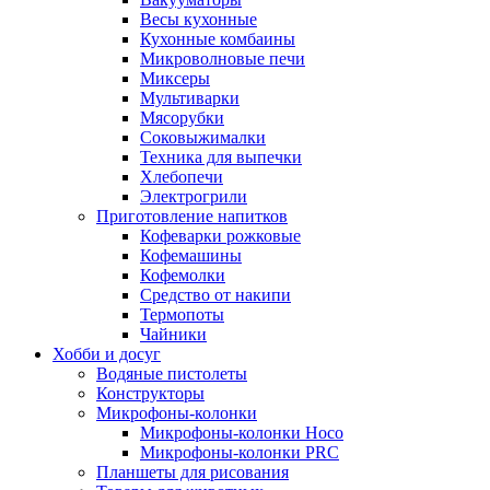
Весы кухонные
Кухонные комбаины
Микроволновые печи
Миксеры
Мультиварки
Мясорубки
Соковыжималки
Техника для выпечки
Хлебопечи
Электрогрили
Приготовление напитков
Кофеварки рожковые
Кофемашины
Кофемолки
Средство от накипи
Термопоты
Чайники
Хобби и досуг
Водяные пистолеты
Конструкторы
Микрофоны-колонки
Микрофоны-колонки Hoco
Микрофоны-колонки PRC
Планшеты для рисования