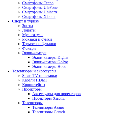
Смартфоны Tecno
Смартфоны UleFone
Смартфоны Unihertz
Смартфоны Xiaomi
Спорт и туризм
Зонты
Лопаты
Мультитулы
Рюкзаки и сумки
Термосы и бутылки
Фонари
Экшн-камеры
Экшн-камеры Digma
Экшн-камеры GoPro
Экшн-камеры Hoco
Телевизоры и аксессуары
Smart TV приставки
Кабели HDMI
Кронштейны
Проекторы
Аксессуары для проекторов
Проекторы Xiaomi
Телевизоры
Телевизоры Asano
Телевизоры Centek