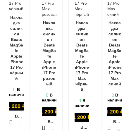
Накла
дка
Накла
Накла
Накла
силик
дка
дка
дка
он
силик
силик
силик
Beats
он
он
он
MagSa
Beats
Beats
Beats
fe
MagSa
MagSa
MagSa
Apple
fe
fe
fe
iPhone
Apple
Apple
Apple
17 Pro
iPhone
iPhone
iPhone
чёрны
17 Pro
17 Pro
17 Pro
й
розов
Max
Max
ый
чёрны
синий
В
й
наличии
В
В
наличии
наличии
В
1 200
₽
наличии
1 200
₽
1 200
₽
В КОРЗИНУ
1 200
₽
В КОРЗИНУ
В КОРЗИНУ
В КОРЗИНУ