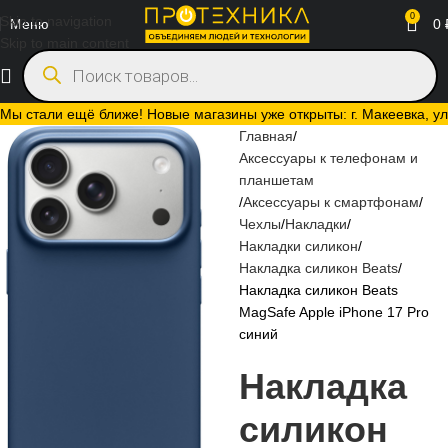
0
Skip to navigation
Меню
0
Skip to main content
Мы стали ещё ближе! Новые магазины уже открыты: г. Макеевка, ул.
Главная
Аксессуары к телефонам и
планшетам
Аксессуары к смартфонам
Чехлы
Накладки
Накладки силикон
Накладка силикон Beats
Накладка силикон Beats
MagSafe Apple iPhone 17 Pro
синий
Накладка
силикон