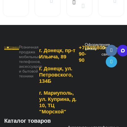
Оформление
Розничная
+7(949)800-
Обратная
заказа
г. Донецк, пр-т
продажа
90-
связь
Ильича, 89
мобильных
90
телефонов,
аксессуаров
г. Донецк, ул.
и бытовой
Петровского,
техники
134Б
г. Мариуполь,
ул. Куприна, д.
10, ТЦ
"Морской"
Каталог товаров