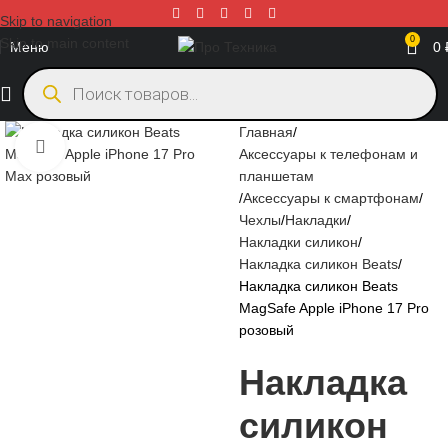
Skip to navigation
0
Skip to main content
Меню
0
Главная
Нажмите, чтобы увеличить
Аксессуары к телефонам и
планшетам
Аксессуары к смартфонам
Чехлы
Накладки
Накладки силикон
Накладка силикон Beats
Накладка силикон Beats
MagSafe Apple iPhone 17 Pro
розовый
Накладка
силикон