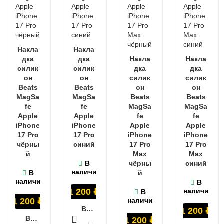
Накла
Накла
дка
дка
Накла
Накла
силик
силик
дка
дка
он
он
силик
силик
Beats
Beats
он
он
MagSa
MagSa
Beats
Beats
fe
fe
MagSa
MagSa
Apple
Apple
fe
fe
iPhone
iPhone
Apple
Apple
17 Pro
17 Pro
iPhone
iPhone
чёрны
синий
17 Pro
17 Pro
й
Max
Max
В
чёрны
синий
наличии
В
й
наличии
В
1 200
₽
наличии
В
1 200
₽
наличии
В КОРЗИНУ
1 200
₽
В КОРЗИНУ
1 200
₽