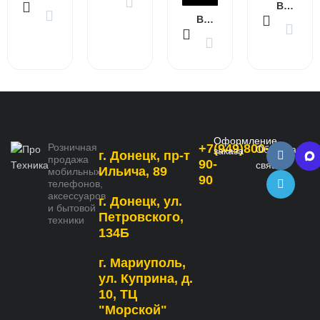
В КОРЗИНУ
В КОРЗИНУ
Оформление
Розничная
+7(949)800-
Обратная
заказа
г. Донецк, пр-т
продажа
90-
связь
Ильича, 89
мобильных
90
телефонов,
аксессуаров
г. Донецк, ул.
и бытовой
Петровского,
техники
134Б
г. Мариуполь,
ул. Куприна, д.
10, ТЦ
"Морской"