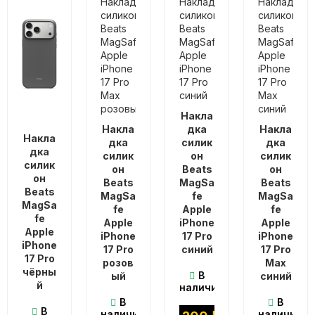
Накла
Накла
дка
Накла
Накла
дка
силик
дка
дка
силик
он
силик
силик
он
Beats
он
он
Beats
MagSa
Beats
Beats
MagSa
fe
MagSa
MagSa
fe
Apple
fe
fe
Apple
iPhone
Apple
Apple
iPhone
17 Pro
iPhone
iPhone
17 Pro
синий
17 Pro
17 Pro
розов
Max
чёрны
В
ый
синий
й
наличии
В
В
В
наличии
наличии