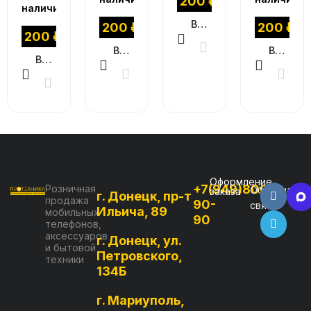
1 200
₽
наличии
В КОРЗИНУ
1 200
₽
1 200
₽
1 200
₽
В КОРЗИНУ
В КОРЗИНУ
В КОРЗИНУ
Оформление
+7(949)800-
Розничная
Обратная
заказа
г. Донецк, пр-т
продажа
90-
связь
Ильича, 89
мобильных
90
телефонов,
аксессуаров
г. Донецк, ул.
и бытовой
Петровского,
техники
134Б
г. Мариуполь,