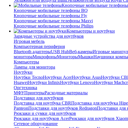
Увлажнители воздуха Ballu
Увлажнители воздуха Royal Cl
Кнопочные мобильные телефоны
Кнопочные мобильные телефоны BQ
Кнопочные мобильные телефоны Fly
Кнопочные мобильные телефоны Maxvi
Кнопочные мобильные телефоны Philips
Компьютеры и ноутбуки
Зарядные устройства для ноутбуков
Игровая мебель
Компьютерная периферия
Bluetooth адаптеры
USB Hub
Веб-камеры
Игровые манипул
монитора
Микрофоны
Мониторы
Мышки
Наушники компь
Компьютеры
Лампы для монитора
Ноутбуки
Ноутбки Tecno
Ноутбуки Acer
Ноутбуки Asus
Ноутбуки CB
Huawei
Ноутбуки Infinix
Ноутбуки Lenovo
Ноутбуки Machcr
Оргтехника
МФУ
Принтеры
Расходные материалы
Подставки для ноутбуков
Подставка для ноутбука CBR
Подставка для ноутбука Hipe
Panteon
Подставки для ноутбуков Redragon
Подставки для 
Рюкзаки и сумки для ноутбуков
Рюкзаки для ноутбуков Acer
Рюкзаки для ноутбуков Xiaom
Сетевое оборудование