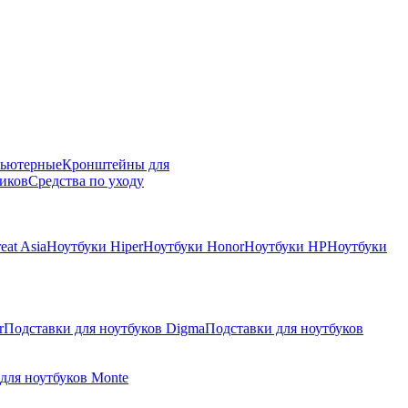
пьютерные
Кронштейны для
иков
Средства по уходу
eat Asia
Ноутбуки Hiper
Ноутбуки Honor
Ноутбуки HP
Ноутбуки
r
Подставки для ноутбуков Digma
Подставки для ноутбуков
для ноутбуков Monte