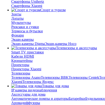
Смартфоны Unihertz
Смартфоны Xiaomi
Спорт и туризм
Зонты
Лопаты
Мультитулы
Рюкзаки и сумки
Термосы и бутылки
Фонари
Экшн-камеры
Экшн-камеры Digma
Экшн-камеры Hoco
Телевизоры и аксессуары
Smart TV приставки
Кабели HDMI
Кронштейны
Проекторы
Проекторы Xiaomi
Телевизоры
Телевизоры Asano
Телевизоры BBK
Телевизоры Centek
Тел
Xiaomi
Телевизоры Яндекс
Товары для дома
IP камеры видеонаблюдения
Аксессуары для дома
Автоматические помпы и аэраторы
Батарейки
Будильники
Аромадиффузоры