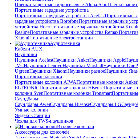
Плёнки защитные гидрогелевые Alpha-Skin
Плёнки защит
Портативные зарядные устройства
Портативные зарядные устройства Acefast
Портативные за
зарядные устройства Borofone
Портативные зарядные устр
устройства Hoco
Портативные зарядные устройства Keep
Realme
Портативные зарядные устройства Remax
Портатив
Xiaomi
Портативные электростанции
Аудиотехника
Кабели AUX
Наушники
Наушники Acefast
Наушники Anker
Наушники Apple
Науш
JVC
Наушники Lenovo
Наушники Marshall
Наушники OneP
Ugreen
Наушники Xiaomi
Наушники разное
Наушники Янд
Портативные колонки
Портативные колонки AIWA
Портативные колонки Anker
ELTRONIC
Портативные колонки Hisense
Портативные к
колонки Sven
Портативные колонки Tronsmart
Портативны
Саундбары
Саундбары Awei
Саундбары Hisense
Саундбары LG
Саундб
Умные колонки
Яндекс Станции
Чехлы для TWS-наушников
Игровые консоли
Аксессуары для консолей
Аксессуары для Nintendo Switch
Аксессуары для Sony PlayS