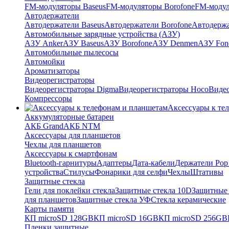
FM-модуляторы Baseus
FM-модуляторы Borofone
FM-модул
Автодержатели
Автодержатели Baseus
Автодержатели Borofone
Автодержа
Автомобильные зарядные устройства (АЗУ)
АЗУ Anker
АЗУ Baseus
АЗУ Borofone
АЗУ Denmen
АЗУ Fon
Автомобильные пылесосы
Автомойки
Ароматизаторы
Видеорегистраторы
Видеорегистраторы Digma
Видеорегистраторы Hoco
Видео
Компрессоры
Аксессуары к те
Аккумуляторные батареи
АКБ Grand
АКБ NTM
Аксессуары для планшетов
Чехлы для планшетов
Аксессуары к смартфонам
Bluetooth-гарнитуры
Адаптеры
Дата-кабели
Держатели Pop 
устройства
Стилусы
Фонарики для селфи
Чехлы
Штативы
Защитные стекла
Гели для поклейки стекла
Защитные стекла 10D
Защитные 
для планшетов
Защитные стекла УФ
Стекла керамические
Карты памяти
КП microSD 128GB
КП microSD 16GB
КП microSD 256GB
Пленки защитные