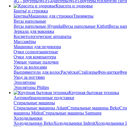
4G - роутеры
Wi-Fi-адаптеры
Wi-Fi-роутеры
Усилители сигн
Красота и здоровье
Бритьё и стрижка
Бритвы
Машинки для стрижки
Триммеры
Весы напольные
Весы напольные Hyundai
Весы напольные Kitfort
Весы на
Зеркала для макияжа
Косметологические аппараты
Массажёры
Машинки для педикюра
Очки cолнцезащитные
Очки для компьютера
Умные ушные палочки
Уход за волосами
Выпрямители для волос
Расчёски
Стайлеры
Фен-щетки
Фе
Уход за ногтями
Эпиляторы
Эпиляторы Philips
Крупная бытовая техника
Антивибрационные подставки
Стиральные машины
Стиральные машины Atlant
Стиральные машины Beko
Сти
машины Midea
Стиральные машины Samsung
Холодильники
Холодильники Beko
Холодильники Indesit
Холодильники 