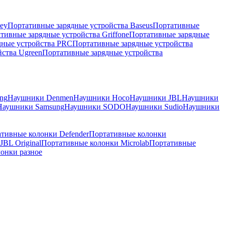
ey
Портативные зарядные устройства Baseus
Портативные
тивные зарядные устройства Griffone
Портативные зарядные
дные устройства PRC
Портативные зарядные устройства
ства Ugreen
Портативные зарядные устройства
ng
Наушники Denmen
Наушники Hoco
Наушники JBL
Наушники
Наушники Samsung
Наушники SODO
Наушники Sudio
Наушники
тивные колонки Defender
Портативные колонки
BL Original
Портативные колонки Microlab
Портативные
онки разное