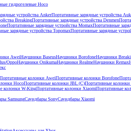
ные гидрогелевые Hoco
рядные устройства Anker
Портативные зарядные устройства Auk
ойства Breaking
Портативные зарядные устройства Denmen
Порта
hone
Портативные зарядные устройства Momax
Портативные заря
ные зарядные устройства Topomax
Портативные зарядные устрой
ники Awei
Наушники Baseus
Наушники Borofone
Наушники Breaki
lus/Oppo
Наушники Onikuma
Наушники Realme
Наушники Remax
екс
Портативные колонки Awei
Портативные колонки Borofone
Порта
олонки Hoco
Портативные колонки JBL (C)
Портативные колонки J
е колонки W-King
Портативные колонки Xiaomi
Портативные кол
ары Samsung
Саундбары Sony
Саундбары Xiaomi
tation
Аксессуары для Xbox