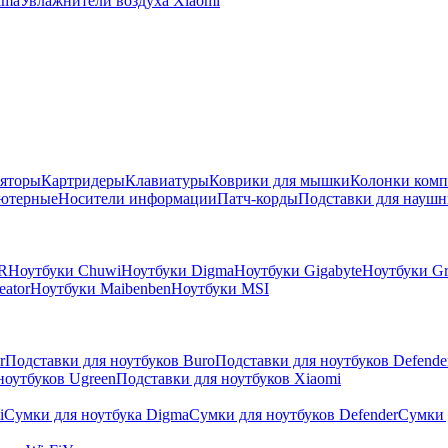
ima
Увлажнители воздуха Xiaomi
яторы
Картридеры
Клавиатуры
Коврики для мышки
Колонки ком
ютерные
Носители информации
Патч-корды
Подставки для наушн
R
Ноутбуки Chuwi
Ноутбуки Digma
Ноутбуки Gigabyte
Ноутбуки Gr
eator
Ноутбуки Maibenben
Ноутбуки MSI
r
Подставки для ноутбуков Buro
Подставки для ноутбуков Defende
ноутбуков Ugreen
Подставки для ноутбуков Xiaomi
i
Сумки для ноутбука Digma
Сумки для ноутбуков Defender
Сумки 