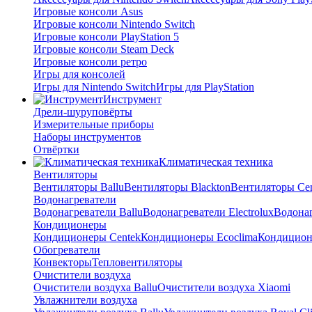
Игровые консоли Asus
Игровые консоли Nintendo Switch
Игровые консоли PlayStation 5
Игровые консоли Steam Deck
Игровые консоли ретро
Игры для консолей
Игры для Nintendo Switch
Игры для PlayStation
Инструмент
Дрели-шуруповёрты
Измерительные приборы
Наборы инструментов
Отвёртки
Климатическая техника
Вентиляторы
Вентиляторы Ballu
Вентиляторы Blackton
Вентиляторы Ce
Водонагреватели
Водонагреватели Ballu
Водонагреватели Electrolux
Водонаг
Кондиционеры
Кондиционеры Centek
Кондиционеры Ecoclima
Кондиционе
Обогреватели
Конвекторы
Тепловентиляторы
Очистители воздуха
Очистители воздуха Ballu
Очистители воздуха Xiaomi
Увлажнители воздуха