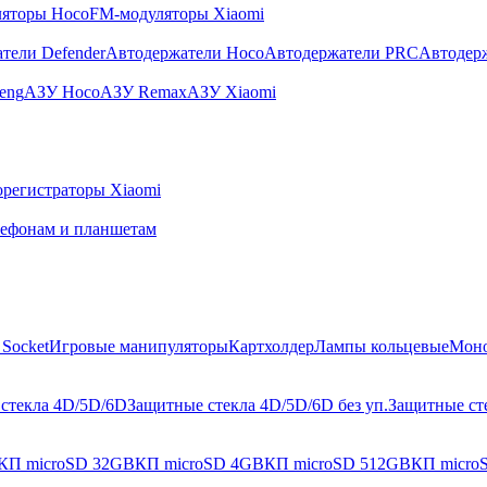
яторы Hoco
FM-модуляторы Xiaomi
тели Defender
Автодержатели Hoco
Автодержатели PRC
Автодер
eng
АЗУ Hoco
АЗУ Remax
АЗУ Xiaomi
регистраторы Xiaomi
лефонам и планшетам
Socket
Игровые манипуляторы
Картхолдер
Лампы кольцевые
Мон
стекла 4D/5D/6D
Защитные стекла 4D/5D/6D без уп.
Защитные сте
КП microSD 32GB
КП microSD 4GB
КП microSD 512GB
КП micro