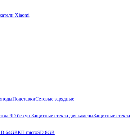
жатели Xiaomi
оподы
Подставки
Сетевые зарядные
кла 9D без уп.
Защитные стекла для камеры
Защитные стекла
SD 64GB
КП microSD 8GB