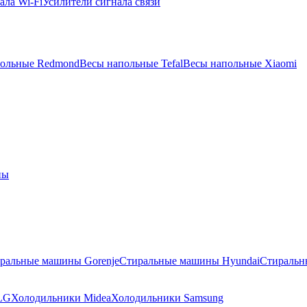
ала Wi-Fi
Усилители сигнала связи
польные Redmond
Весы напольные Tefal
Весы напольные Xiaomi
ны
ральные машины Gorenje
Стиральные машины Hyundai
Стиральн
LG
Холодильники Midea
Холодильники Samsung