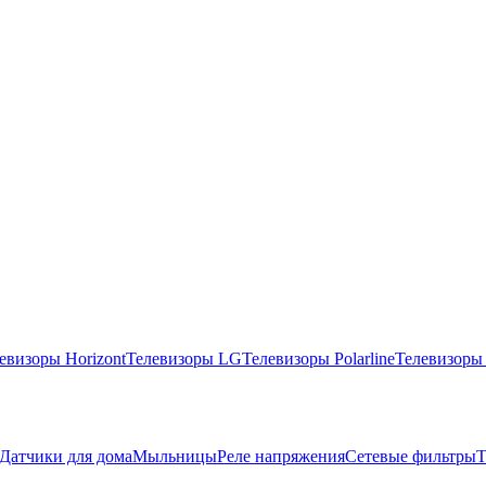
евизоры Horizont
Телевизоры LG
Телевизоры Polarline
Телевизоры
Датчики для дома
Мыльницы
Реле напряжения
Сетевые фильтры
Т