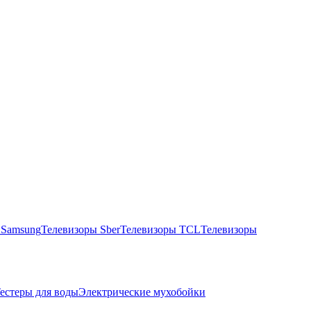
 Samsung
Телевизоры Sber
Телевизоры TCL
Телевизоры
естеры для воды
Электрические мухобойки