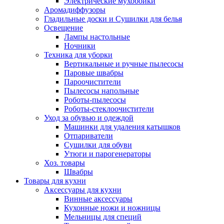
Электрические мухобойки
Аромадиффузоры
Гладильные доски и Сушилки для белья
Освещение
Лампы настольные
Ночники
Техника для уборки
Вертикальные и ручные пылесосы
Паровые швабры
Пароочистители
Пылесосы напольные
Роботы-пылесосы
Роботы-стеклоочистители
Уход за обувью и одеждой
Машинки для удаления катышков
Отпариватели
Сушилки для обуви
Утюги и парогенераторы
Хоз. товары
Швабры
Товары для кухни
Аксессуары для кухни
Винные аксессуары
Кухонные ножи и ножницы
Мельницы для специй