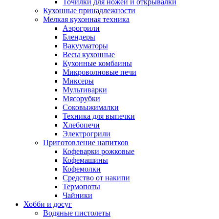
Точилки для ножей и открывалки
Кухонные принадлежности
Мелкая кухонная техника
Аэрогрили
Блендеры
Вакууматоры
Весы кухонные
Кухонные комбаины
Микроволновые печи
Миксеры
Мультиварки
Мясорубки
Соковыжималки
Техника для выпечки
Хлебопечи
Электрогрили
Приготовление напитков
Кофеварки рожковые
Кофемашины
Кофемолки
Средство от накипи
Термопоты
Чайники
Хобби и досуг
Водяные пистолеты