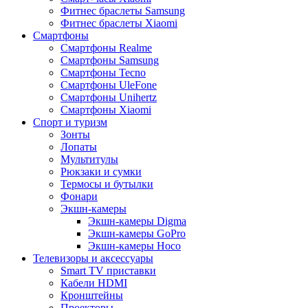
Фитнес браслеты Samsung
Фитнес браслеты Xiaomi
Смартфоны
Смартфоны Realme
Смартфоны Samsung
Смартфоны Tecno
Смартфоны UleFone
Смартфоны Unihertz
Смартфоны Xiaomi
Спорт и туризм
Зонты
Лопаты
Мультитулы
Рюкзаки и сумки
Термосы и бутылки
Фонари
Экшн-камеры
Экшн-камеры Digma
Экшн-камеры GoPro
Экшн-камеры Hoco
Телевизоры и аксессуары
Smart TV приставки
Кабели HDMI
Кронштейны
Проекторы