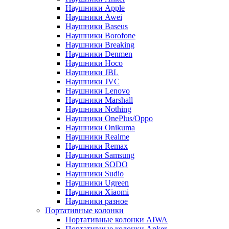
Наушники Apple
Наушники Awei
Наушники Baseus
Наушники Borofone
Наушники Breaking
Наушники Denmen
Наушники Hoco
Наушники JBL
Наушники JVC
Наушники Lenovo
Наушники Marshall
Наушники Nothing
Наушники OnePlus/Oppo
Наушники Onikuma
Наушники Realme
Наушники Remax
Наушники Samsung
Наушники SODO
Наушники Sudio
Наушники Ugreen
Наушники Xiaomi
Наушники разное
Портативные колонки
Портативные колонки AIWA
Портативные колонки Anker