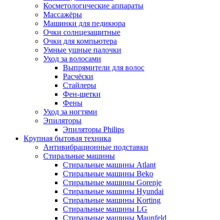
Косметологические аппараты
Массажёры
Машинки для педикюра
Очки cолнцезащитные
Очки для компьютера
Умные ушные палочки
Уход за волосами
Выпрямители для волос
Расчёски
Стайлеры
Фен-щетки
Фены
Уход за ногтями
Эпиляторы
Эпиляторы Philips
Крупная бытовая техника
Антивибрационные подставки
Стиральные машины
Стиральные машины Atlant
Стиральные машины Beko
Стиральные машины Gorenje
Стиральные машины Hyundai
Стиральные машины Korting
Стиральные машины LG
Стиральные машины Maunfeld