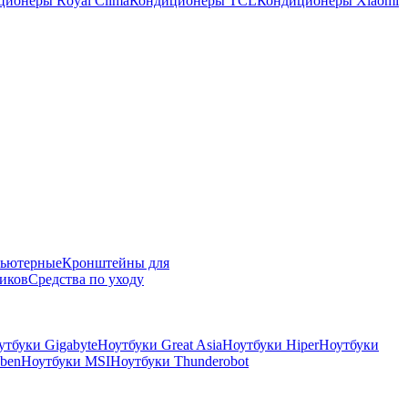
ционеры Royal Clima
Кондиционеры TCL
Кондиционеры Xiaomi
пьютерные
Кронштейны для
иков
Средства по уходу
утбуки Gigabyte
Ноутбуки Great Asia
Ноутбуки Hiper
Ноутбуки
ben
Ноутбуки MSI
Ноутбуки Thunderobot