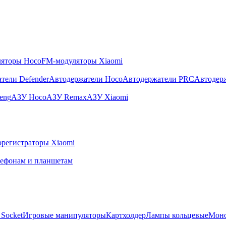
яторы Hoco
FM-модуляторы Xiaomi
тели Defender
Автодержатели Hoco
Автодержатели PRC
Автодер
eng
АЗУ Hoco
АЗУ Remax
АЗУ Xiaomi
регистраторы Xiaomi
лефонам и планшетам
Socket
Игровые манипуляторы
Картхолдер
Лампы кольцевые
Мон