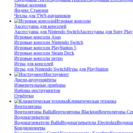
Умные колонки
Яндекс Станции
Чехлы для TWS-наушников
Игровые консоли
Аксессуары для консолей
Аксессуары для Nintendo Switch
Аксессуары для Sony PlayS
Игровые консоли Asus
Игровые консоли Nintendo Switch
Игровые консоли PlayStation 5
Игровые консоли Steam Deck
Игровые консоли ретро
Игры для консолей
Игры для Nintendo Switch
Игры для PlayStation
Инструмент
Дрели-шуруповёрты
Измерительные приборы
Наборы инструментов
Отвёртки
Климатическая техника
Вентиляторы
Вентиляторы Ballu
Вентиляторы Blackton
Вентиляторы Ce
Водонагреватели
Водонагреватели Ballu
Водонагреватели Electrolux
Водонаг
Кондиционеры