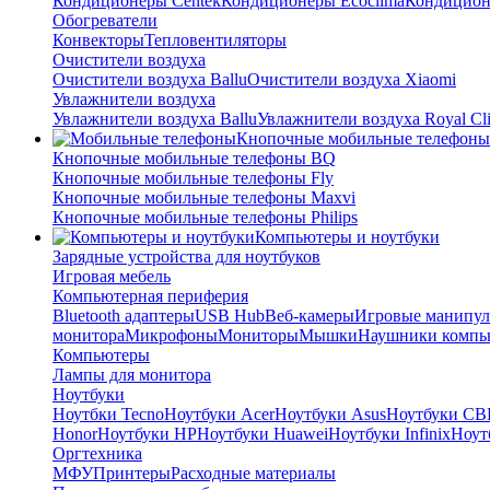
Кондиционеры Centek
Кондиционеры Ecoclima
Кондиционе
Обогреватели
Конвекторы
Тепловентиляторы
Очистители воздуха
Очистители воздуха Ballu
Очистители воздуха Xiaomi
Увлажнители воздуха
Увлажнители воздуха Ballu
Увлажнители воздуха Royal Cl
Кнопочные мобильные телефоны
Кнопочные мобильные телефоны BQ
Кнопочные мобильные телефоны Fly
Кнопочные мобильные телефоны Maxvi
Кнопочные мобильные телефоны Philips
Компьютеры и ноутбуки
Зарядные устройства для ноутбуков
Игровая мебель
Компьютерная периферия
Bluetooth адаптеры
USB Hub
Веб-камеры
Игровые манипул
монитора
Микрофоны
Мониторы
Мышки
Наушники компь
Компьютеры
Лампы для монитора
Ноутбуки
Ноутбки Tecno
Ноутбуки Acer
Ноутбуки Asus
Ноутбуки CB
Honor
Ноутбуки HP
Ноутбуки Huawei
Ноутбуки Infinix
Ноутб
Оргтехника
МФУ
Принтеры
Расходные материалы