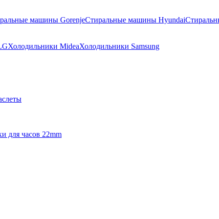
ральные машины Gorenje
Стиральные машины Hyundai
Стиральн
LG
Холодильники Midea
Холодильники Samsung
аслеты
и для часов 22mm