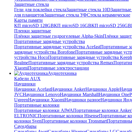
Защитные стекла
Гели для поклейки стекла
Защитные стекла 10D
Защитные 
для планшетов
Защитные стекла УФ
Стекла керамические
Карты памяти
КП microSD 128GB
КП microSD 16GB
КП microSD 256GB
Пленки защитные
Плёнки защитные гидрогелевые Alpha-Skin
Плёнки защит
Портативные зарядные устройства
Портативные зарядные устройства Acefast
Портативные за
зарядные устройства Borofone
Портативные зарядные устр
устройства Hoco
Портативные зарядные устройства Keep
Realme
Портативные зарядные устройства Remax
Портатив
Xiaomi
Портативные электростанции
Аудиотехника
Кабели AUX
Наушники
Наушники Acefast
Наушники Anker
Наушники Apple
Науш
JVC
Наушники Lenovo
Наушники Marshall
Наушники OneP
Ugreen
Наушники Xiaomi
Наушники разное
Наушники Янд
Портативные колонки
Портативные колонки AIWA
Портативные колонки Anker
ELTRONIC
Портативные колонки Hisense
Портативные к
колонки Sven
Портативные колонки Tronsmart
Портативны
Саундбары
Саундбары Awei
Саундбары Hisense
Саундбары LG
Саундб