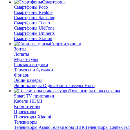
Смартфоны
Смартфоны Poco
Смартфоны Realme
Смартфоны Samsung
Смартфоны Tecno
Смартфоны UleFone
Смартфоны Unihertz
Смартфоны Xiaomi
Спорт и туризм
Зонты
Лопаты
Мультитулы
Рюкзаки и сумки
Термосы и бутылки
Фонари
Экшн-камеры
Экшн-камеры Digma
Экшн-камеры Hoco
Телевизоры и аксессуары
Smart TV приставки
Кабели HDMI
Кронштейны
Проекторы
Проекторы Xiaomi
Телевизоры
Телевизоры Asano
Телевизоры BBK
Телевизоры Centek
Тел