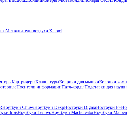
ры Electrolux
Кондиционеры Midea
Кондиционеры OASIS
Конди
ima
Увлажнители воздуха Xiaomi
яторы
Картридеры
Клавиатуры
Коврики для мышки
Колонки ком
ютерные
Носители информации
Патч-корды
Подставки для наушн
R
Ноутбуки Chuwi
Ноутбуки Dexp
Ноутбуки Digma
Ноутбуки F+
Но
уки Irbis
Ноутбуки Lenovo
Ноутбуки Machcreator
Ноутбуки Maiben