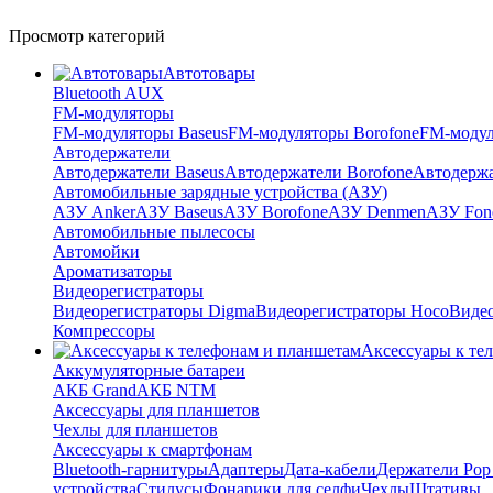
Просмотр категорий
Автотовары
Bluetooth AUX
FM-модуляторы
FM-модуляторы Baseus
FM-модуляторы Borofone
FM-модул
Автодержатели
Автодержатели Baseus
Автодержатели Borofone
Автодержа
Автомобильные зарядные устройства (АЗУ)
АЗУ Anker
АЗУ Baseus
АЗУ Borofone
АЗУ Denmen
АЗУ Fon
Автомобильные пылесосы
Автомойки
Ароматизаторы
Видеорегистраторы
Видеорегистраторы Digma
Видеорегистраторы Hoco
Видео
Компрессоры
Аксессуары к те
Аккумуляторные батареи
АКБ Grand
АКБ NTM
Аксессуары для планшетов
Чехлы для планшетов
Аксессуары к смартфонам
Bluetooth-гарнитуры
Адаптеры
Дата-кабели
Держатели Pop 
устройства
Стилусы
Фонарики для селфи
Чехлы
Штативы