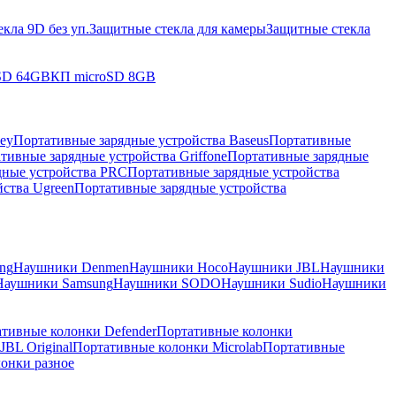
кла 9D без уп.
Защитные стекла для камеры
Защитные стекла
SD 64GB
КП microSD 8GB
ey
Портативные зарядные устройства Baseus
Портативные
тивные зарядные устройства Griffone
Портативные зарядные
дные устройства PRC
Портативные зарядные устройства
ства Ugreen
Портативные зарядные устройства
ng
Наушники Denmen
Наушники Hoco
Наушники JBL
Наушники
Наушники Samsung
Наушники SODO
Наушники Sudio
Наушники
тивные колонки Defender
Портативные колонки
BL Original
Портативные колонки Microlab
Портативные
онки разное