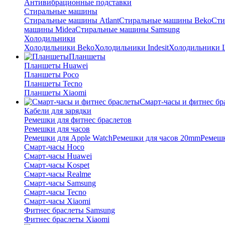
Антивибрационные подставки
Стиральные машины
Стиральные машины Atlant
Стиральные машины Beko
Сти
машины Midea
Стиральные машины Samsung
Холодильники
Холодильники Beko
Холодильники Indesit
Холодильники 
Планшеты
Планшеты Huawei
Планшеты Poco
Планшеты Tecno
Планшеты Xiaomi
Смарт-часы и фитнес бр
Кабели для зарядки
Ремешки для фитнес браслетов
Ремешки для часов
Ремешки для Apple Watch
Ремешки для часов 20mm
Ремешк
Смарт-часы Hoco
Смарт-часы Huawei
Смарт-часы Kospet
Смарт-часы Realme
Смарт-часы Samsung
Смарт-часы Tecno
Смарт-часы Xiaomi
Фитнес браслеты Samsung
Фитнес браслеты Xiaomi