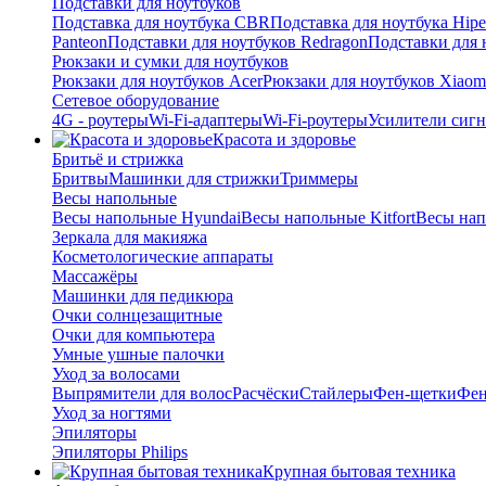
Подставки для ноутбуков
Подставка для ноутбука CBR
Подставка для ноутбука Hipe
Panteon
Подставки для ноутбуков Redragon
Подставки для 
Рюкзаки и сумки для ноутбуков
Рюкзаки для ноутбуков Acer
Рюкзаки для ноутбуков Xiaom
Сетевое оборудование
4G - роутеры
Wi-Fi-адаптеры
Wi-Fi-роутеры
Усилители сигн
Красота и здоровье
Бритьё и стрижка
Бритвы
Машинки для стрижки
Триммеры
Весы напольные
Весы напольные Hyundai
Весы напольные Kitfort
Весы на
Зеркала для макияжа
Косметологические аппараты
Массажёры
Машинки для педикюра
Очки cолнцезащитные
Очки для компьютера
Умные ушные палочки
Уход за волосами
Выпрямители для волос
Расчёски
Стайлеры
Фен-щетки
Фе
Уход за ногтями
Эпиляторы
Эпиляторы Philips
Крупная бытовая техника