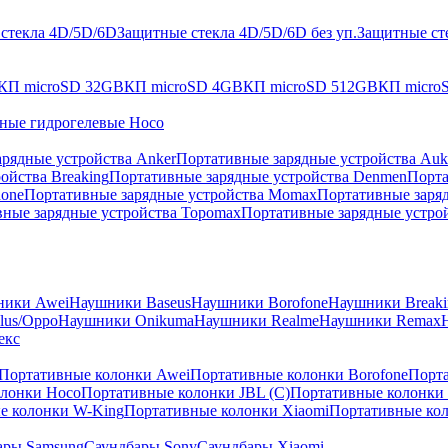
стекла 4D/5D/6D
Защитные стекла 4D/5D/6D без уп.
Защитные сте
КП microSD 32GB
КП microSD 4GB
КП microSD 512GB
КП micro
ные гидрогелевые Hoco
рядные устройства Anker
Портативные зарядные устройства Auk
ойства Breaking
Портативные зарядные устройства Denmen
Порта
hone
Портативные зарядные устройства Momax
Портативные заря
ные зарядные устройства Topomax
Портативные зарядные устрой
ники Awei
Наушники Baseus
Наушники Borofone
Наушники Breaki
lus/Oppo
Наушники Onikuma
Наушники Realme
Наушники Remax
екс
Портативные колонки Awei
Портативные колонки Borofone
Порта
олонки Hoco
Портативные колонки JBL (C)
Портативные колонки J
е колонки W-King
Портативные колонки Xiaomi
Портативные кол
ары Samsung
Саундбары Sony
Саундбары Xiaomi