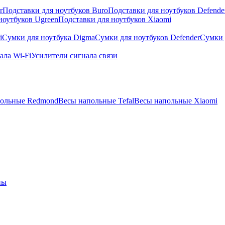
r
Подставки для ноутбуков Buro
Подставки для ноутбуков Defende
ноутбуков Ugreen
Подставки для ноутбуков Xiaomi
i
Сумки для ноутбука Digma
Сумки для ноутбуков Defender
Сумки 
ала Wi-Fi
Усилители сигнала связи
польные Redmond
Весы напольные Tefal
Весы напольные Xiaomi
ны