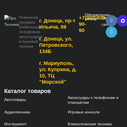
Оформление
Розничная
+7(949)800-
Обратная
заказа
г. Донецк, пр-т
продажа
90-
связь
Ильича, 89
мобильных
90
телефонов,
аксессуаров
г. Донецк, ул.
и бытовой
Петровского,
техники
134Б
г. Мариуполь,
ул. Куприна, д.
10, ТЦ
"Морской"
Каталог товаров
Аксессуары к телефонам и
Автотовары
планшетам
Аудиотехника
Игровые консоли
Инструмент
Климатическая техника