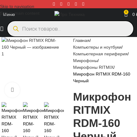
Skip to navigation
0
Skip to main content
Меню
0
Главная
Компьютеры и ноутбуки
Компьютерная периферия
Микрофоны
Микрофоны RITMIX
Микрофон RITMIX RDM-160
Черный
Нажмите, чтобы увеличить
Микрофон
RITMIX
RDM-160
Черный