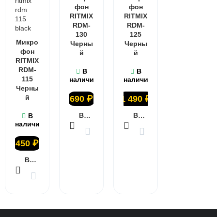
фон
фон
RITMIX
RITMIX
RDM-
RDM-
130
125
Микро
Черны
Черны
фон
й
й
RITMIX
RDM-
В
В
115
наличии
наличии
Черны
й
690
₽
1 490
₽
В КОРЗИНУ
В КОРЗИНУ
В
наличии
450
₽
В КОРЗИНУ