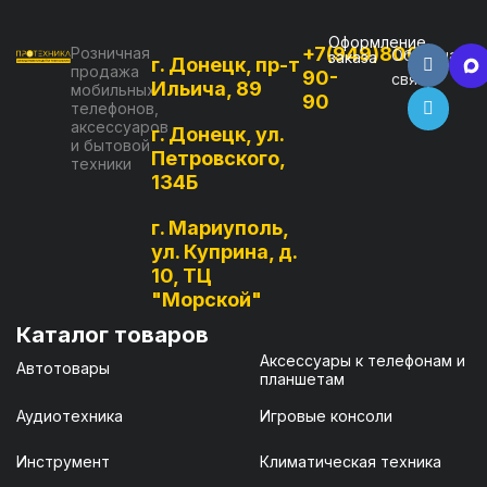
Оформление
+7(949)800-
Розничная
Обратная
заказа
г. Донецк, пр-т
продажа
90-
связь
Ильича, 89
мобильных
90
телефонов,
аксессуаров
г. Донецк, ул.
и бытовой
Петровского,
техники
134Б
г. Мариуполь,
ул. Куприна, д.
10, ТЦ
"Морской"
Каталог товаров
Аксессуары к телефонам и
Автотовары
планшетам
Аудиотехника
Игровые консоли
Инструмент
Климатическая техника