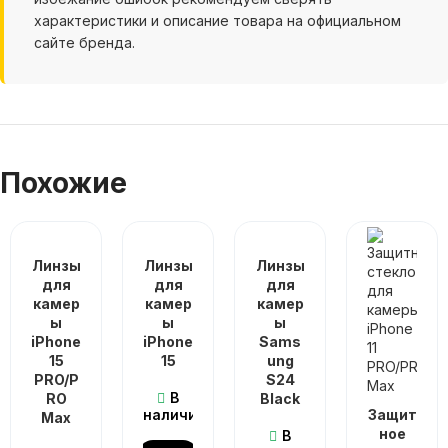
характеристики и описание товара на официальном
сайте бренда.
Похожие
Линзы
Линзы
Линзы
для
для
для
камер
камер
камер
ы
ы
ы
iPhone
iPhone
Sams
15
15
ung
PRO/P
S24
В
RO
Black
наличии
Защит
Max
ное
В