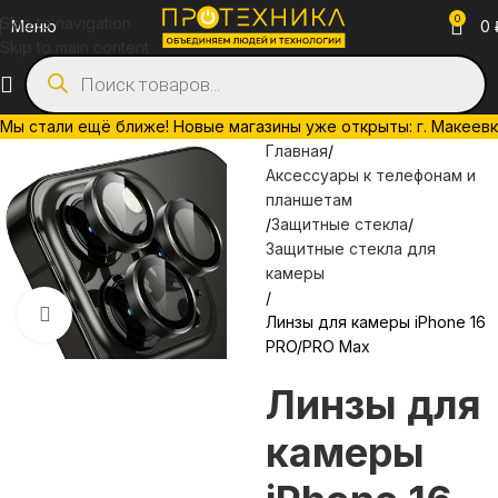
0
Skip to navigation
Меню
0
Skip to main content
Мы стали ещё ближе! Новые магазины уже открыты: г. Макеевка, 
Главная
Аксессуары к телефонам и
планшетам
Защитные стекла
Защитные стекла для
камеры
Нажмите, чтобы увеличить
Линзы для камеры iPhone 16
PRO/PRO Max
Линзы для
камеры