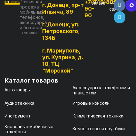
+7(949)800-
Розничная
Обратная
заказа
г. Донецк, пр-т
продажа
90-
связь
Ильича, 89
мобильных
90
телефонов,
аксессуаров
г. Донецк, ул.
и бытовой
Петровского,
техники
134Б
г. Мариуполь,
ул. Куприна, д.
10, ТЦ
"Морской"
Каталог товаров
Аксессуары к телефонам и
Автотовары
планшетам
Аудиотехника
Игровые консоли
Инструмент
Климатическая техника
Кнопочные мобильные
Компьютеры и ноутбуки
телефоны