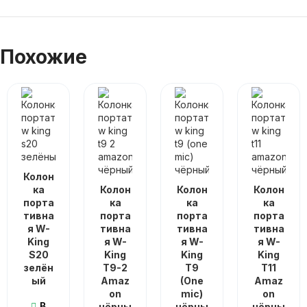
Похожие
Колон
ка
Колон
Колон
Колон
порта
ка
ка
ка
тивна
порта
порта
порта
я W-
тивна
тивна
тивна
King
я W-
я W-
я W-
S20
King
King
King
зелён
T9-2
T9
T11
ый
Amaz
(One
Amaz
on
mic)
on
В
чёрны
чёрны
чёрны