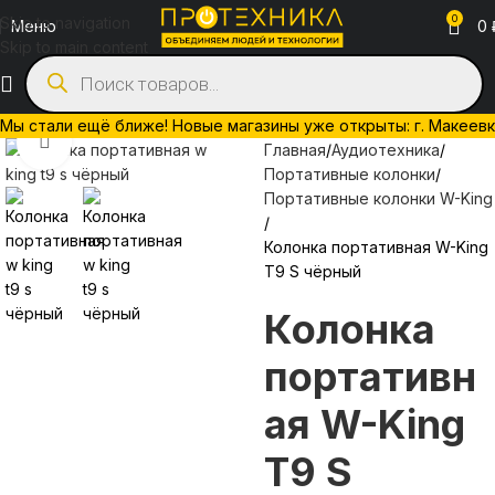
0
Skip to navigation
Меню
0
Skip to main content
Мы стали ещё ближе! Новые магазины уже открыты: г. Макеевка, 
Нажмите, чтобы увеличить
Главная
Аудиотехника
Портативные колонки
Портативные колонки W-King
Колонка портативная W-King
T9 S чёрный
Колонка
портативн
ая W-King
T9 S