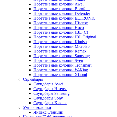
Портативные колонки Awei
Портативные колонки Borofone
Портативные колонки Defender
Портативные колонки ELTRONIC
Портативные колонки Hisense
Портативные колонки Hoco
Портативные колонки JBL (C)
Портативные колонки JBL Original
Портативные колонки Kimiso
Портативные колонки Microlab
Портативные колонки Remax
Портативные колонки Samsung
Портативные колонки Sven
Портативные колонки Tronsmart
Портативные колонки W-King
Портативные колонки Xiaomi
Саундбары
Саундбары Awei
Саундбары Hisense
Саундбары Samsung
Саундбары Sony
Саундбары Xiaomi
Умные колонки
Яндекс Станции
Чехлы для TWS-наушников