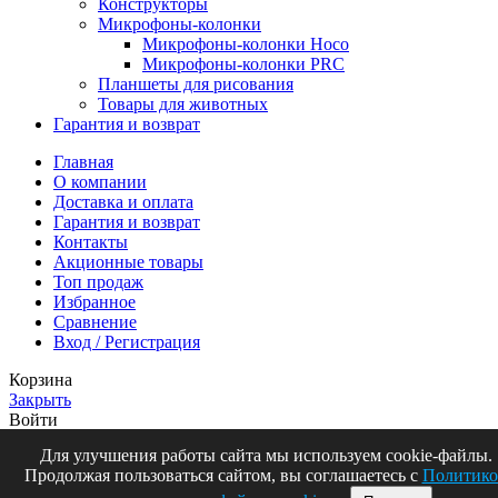
Конструкторы
Микрофоны-колонки
Микрофоны-колонки Hoco
Микрофоны-колонки PRC
Планшеты для рисования
Товары для животных
Гарантия и возврат
Главная
О компании
Доставка и оплата
Гарантия и возврат
Контакты
Акционные товары
Топ продаж
Избранное
Сравнение
Вход / Регистрация
Корзина
Закрыть
Войти
Закрыть
Для улучшения работы сайта мы используем cookie-файлы.
Продолжая пользоваться сайтом, вы соглашаетесь с
Политико
Еще нет аккаунта?