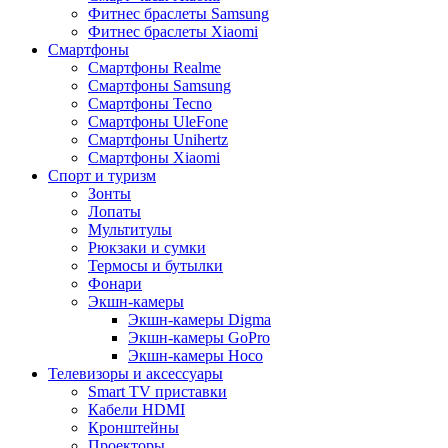
Фитнес браслеты Samsung
Фитнес браслеты Xiaomi
Смартфоны
Смартфоны Realme
Смартфоны Samsung
Смартфоны Tecno
Смартфоны UleFone
Смартфоны Unihertz
Смартфоны Xiaomi
Спорт и туризм
Зонты
Лопаты
Мультитулы
Рюкзаки и сумки
Термосы и бутылки
Фонари
Экшн-камеры
Экшн-камеры Digma
Экшн-камеры GoPro
Экшн-камеры Hoco
Телевизоры и аксессуары
Smart TV приставки
Кабели HDMI
Кронштейны
Проекторы