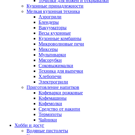
Точилки для ножей и открывалки
Кухонные принадлежности
Мелкая кухонная техника
Аэрогрили
Блендеры
Вакууматоры
Весы кухонные
Кухонные комбаины
Микроволновые печи
Миксеры
Мультиварки
Мясорубки
Соковыжималки
Техника для выпечки
Хлебопечи
Электрогрили
Приготовление напитков
Кофеварки рожковые
Кофемашины
Кофемолки
Средство от накипи
Термопоты
Чайники
Хобби и досуг
Водяные пистолеты