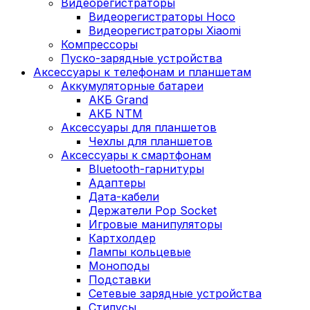
Видеорегистраторы
Видеорегистраторы Hoco
Видеорегистраторы Xiaomi
Компрессоры
Пуско-зарядные устройства
Аксессуары к телефонам и планшетам
Аккумуляторные батареи
АКБ Grand
АКБ NTM
Аксессуары для планшетов
Чехлы для планшетов
Аксессуары к смартфонам
Bluetooth-гарнитуры
Адаптеры
Дата-кабели
Держатели Pop Socket
Игровые манипуляторы
Картхолдер
Лампы кольцевые
Моноподы
Подставки
Сетевые зарядные устройства
Стилусы