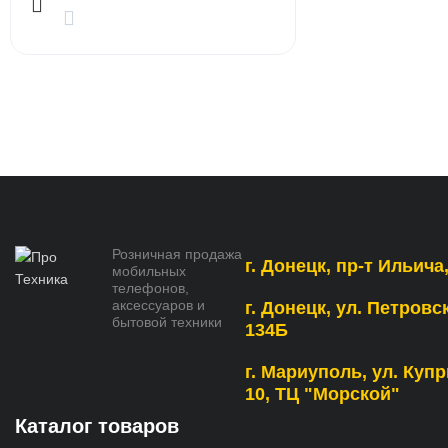
Розничная продажа
г. Донецк, пр-т Ильича,
мобильных
телефонов,
аксессуаров и
г. Донецк, ул. Петровс
бытовой техники
134Б
г. Мариуполь, ул. Купр
10, ТЦ "Морской"
Каталог товаров