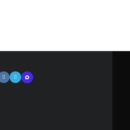
тная
ь