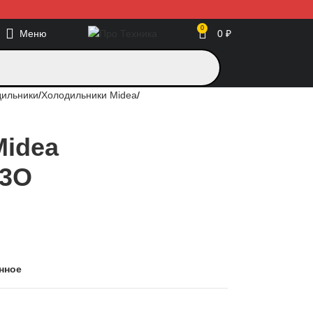
0
Меню
0
₽
дильники
Холодильники Midea
Midea
3O
нное