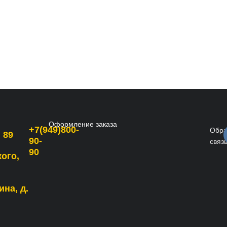
Оформление заказа
+7(949)800-
Обра
 89
90-
связ
90
кого,
ина, д.