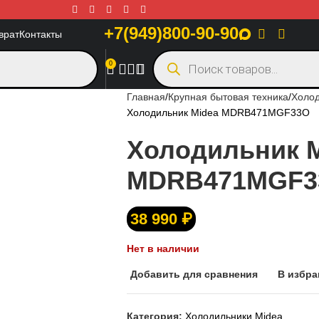
+7(949)800-90-90
врат
Контакты
0
Главная
Крупная бытовая техника
Холо
Холодильник Midea MDRB471MGF33O
Холодильник 
MDRB471MGF3
38 990
₽
Нет в наличии
Добавить для сравнения
В избра
Категория:
Холодильники Midea