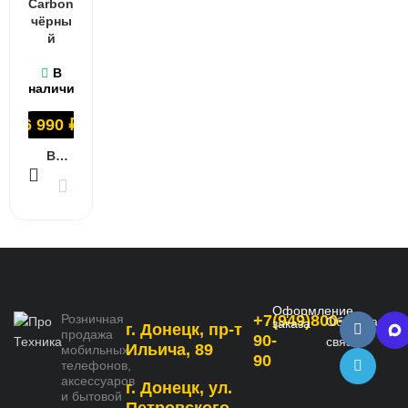
Carbon
чёрны
й
В
наличии
6 990
₽
В КОРЗИНУ
Оформление
Розничная
+7(949)800-
Обратная
заказа
г. Донецк, пр-т
продажа
90-
связь
Ильича, 89
мобильных
90
телефонов,
аксессуаров
г. Донецк, ул.
и бытовой
Петровского,