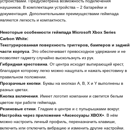
устройствами. Предусмотрена возможность подключения
наушников. В комплектации устройства – 2 батарейки и
документация. Дополнительными преимуществами геймпада
являются легкость и компактность.
Некоторые особенности геймпада Microsoft Xbox Series
Carbon White:
Текстурированная поверхность триггеров, бамперов и задней
части корпуса
. Это обеспечивает превосходное удержание и не
позволяет гаджету случайно выскользнуть из рук.
Гибридная крестовина
. От центра исходит выпирающий крест,
благодаря которому легко можно нащупать и нажать крестовину в
правильном положении.
Прозрачные кнопки
. Буквы на кнопках A, B, X и Y выполнены в
разных цветах.
Кнопка включения
. Имеет логотип компании и светится белым
цветом при работе геймпада.
Резиновые стики
. Гладкие в центре и с пупырышками вокруг.
Настройка через приложение «Аксессуары XBOX»
. В нём
можно настроить личный профиль, переназначить клавиши,
включить или отключить вибрацию и изменить другие настройки.