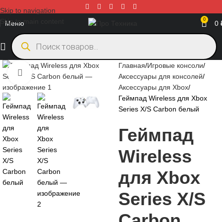
Skip to navigation
0
Skip to main content
Меню
0
Главная
Игровые консоли
Нажмите, чтобы увеличить
Аксессуары для консолей
Аксессуары для Xbox
Геймпад Wireless для Xbox
Series X/S Carbon белый
Геймпад
Wireless
для Xbox
Series X/S
Carbon