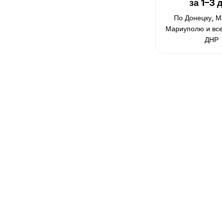
за 1–3 
По Донецку, М
Мариуполю и вс
ДНР