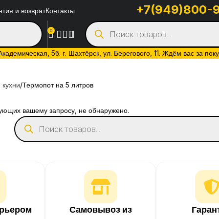
+7(949)800-
нтия и возврат
Контакты
0
адемическая, 5б. г. Шахтёрск, ул. Берегового, 11. Ждём вас за пок
 кухни
Термопот на 5 литров
вующих вашему запросу, не обнаружено.
урьером
Самовывоз из
Гаран