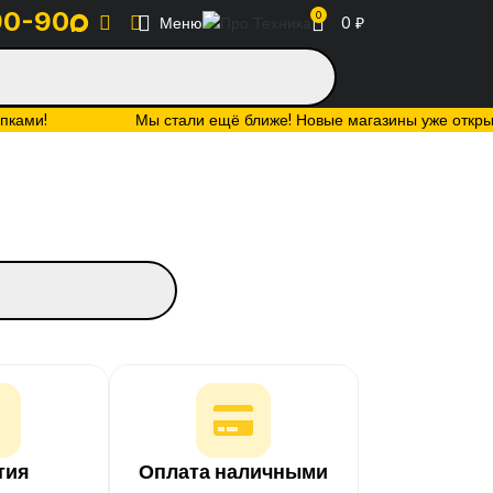
90-90
0
Меню
0
₽
упками!
Мы стали ещё ближе! Новые магазины уже открыты:
тия
Оплата наличными