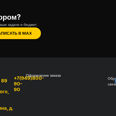
бором?
аши задачи и бюджет.
АПИСАТЬ В MAX
Оформление заказа
+7(949)800-
Обр
, 89
90-
связ
90
ого,
на, д.