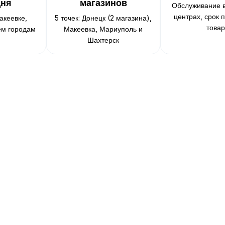
дня
магазинов
Обслуживание 
центрах, срок 
акеевке,
5 точек: Донецк (2 магазина),
това
ем городам
Макеевка, Мариуполь и
Шахтерск