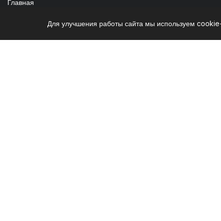
Главная
О компании
Для улучшения работы сайта мы используем cookie
Доставка и оплата
Гарантия и возврат
Контакты
Акционные товары
Топ продаж
Полезное
Корзина
Сравнение
Избранное
Карта сайта
Войти