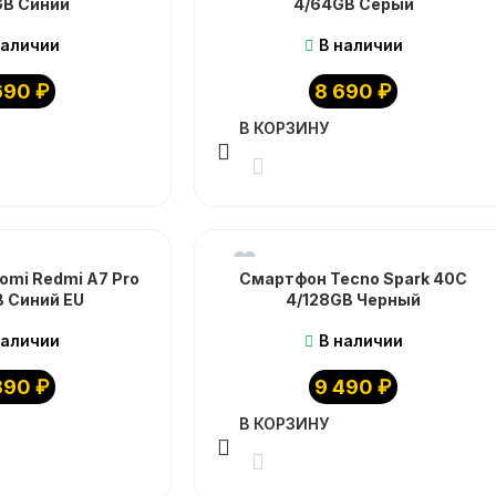
GB Синий
4/64GB Серый
наличии
В наличии
690
₽
8 690
₽
В КОРЗИНУ
omi Redmi A7 Pro
Смартфон Tecno Spark 40C
B Синий EU
4/128GB Черный
наличии
В наличии
390
₽
9 490
₽
В КОРЗИНУ