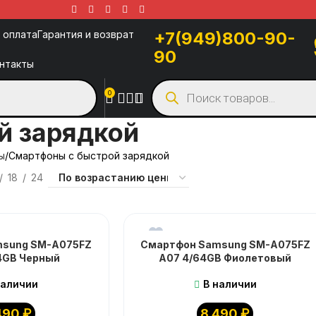
 оплата
Гарантия и возврат
+7(949)800-90-
90
нтакты
0
й зарядкой
ы
Смартфоны с быстрой зарядкой
18
24
msung SM-A075FZ
Смартфон Samsung SM-A075FZ
4GB Черный
A07 4/64GB Фиолетовый
наличии
В наличии
490
₽
8 490
₽