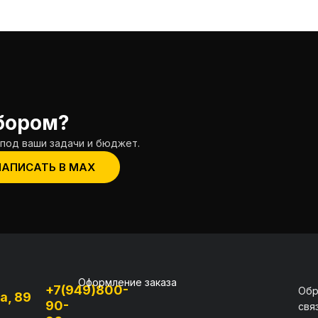
бором?
под ваши задачи и бюджет.
НАПИСАТЬ В MAX
Оформление заказа
+7(949)800-
Обр
а, 89
90-
свя