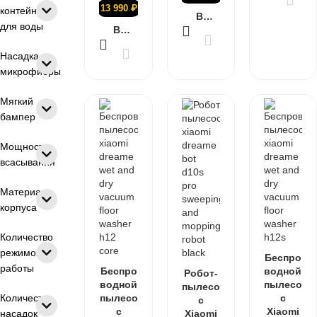
13 990
₽
контейнера
В КОРЗИНУ
для воды
В КОРЗИНУ
Насадка из
микрофибры
Мягкий
бампер
Мощность
всасывания
Материал
корпуса
Количество
режимов
Беспро
работы
Беспро
водной
Робот-
водной
пылесо
пылесо
Количество
пылесо
с
с
с
Xiaomi
насадок
Xiaomi