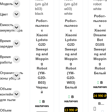
Модель
Цвет
Робот-
Робот-
Робот-
пылесо
Емкость
пылесо
пылесо
с
аккумулятора
с
с
Xiaomi
Xiaomi
Xiaomi
Dreame
Lydsto
Lydsto
Bot
Время
G2D
G2D
D10S
зарядки
Sweepi
Sweepi
Sweepi
ng and
ng and
ng and
Время
Moppin
Moppin
Moppin
работы
g
g
g
Robot
Robot
Robot
Ограничитель
(YM-
(YM-
Белый
G2D-
G2D-
зоны уборки
B03)
W03)
В
наличии
Черны
Белый
Объем
й
контейнера
24 990
₽
В
для пыли
наличии
В
В КОРЗИНУ
наличии
Объем
13 990
₽