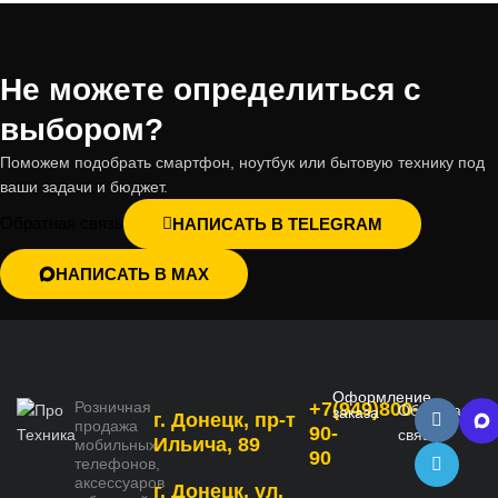
Не можете определиться с
выбором?
Поможем подобрать смартфон, ноутбук или бытовую технику под
ваши задачи и бюджет.
Обратная связь
НАПИСАТЬ В TELEGRAM
НАПИСАТЬ В MAX
Оформление
Розничная
+7(949)800-
Обратная
заказа
г. Донецк, пр-т
продажа
90-
связь
Ильича, 89
мобильных
90
телефонов,
аксессуаров
г. Донецк, ул.