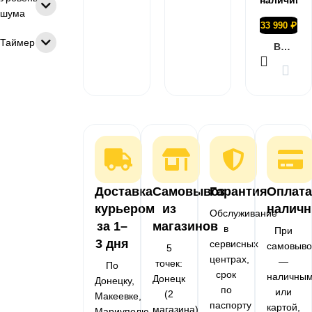
наличии
шума
33 990
₽
Таймер
В КОРЗИНУ
Доставка
Самовывоз
Гарантия
Оплата
курьером
из
налич
Обслуживание
за 1–
магазинов
в
При
3 дня
сервисных
самовыво
5
центрах,
—
точек:
По
срок
наличны
Донецк
Донецку,
по
или
(2
Макеевке,
паспорту
картой,
магазина),
Мариуполю