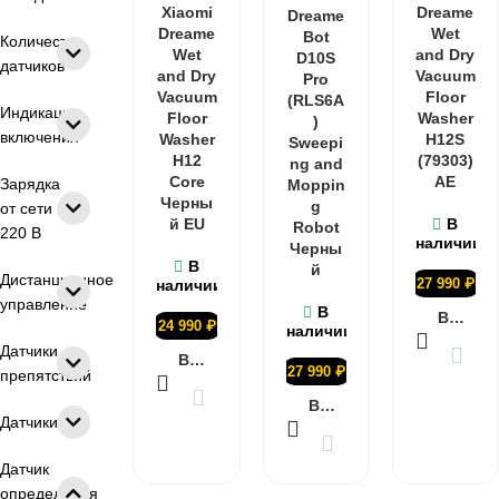
Xiaomi
Dreame
Dreame
Dreame
Wet
Bot
Количество
Wet
and Dry
D10S
датчиков
and Dry
Vacuum
Pro
Vacuum
Floor
(RLS6A
Индикация
Floor
Washer
)
включения
Washer
H12S
Sweepi
H12
(79303)
ng and
Core
AE
Зарядка
Moppin
Черны
g
от сети
й EU
В
Robot
220 В
наличии
Черны
В
й
Дистанционное
27 990
₽
наличии
управление
В
В КОРЗИНУ
24 990
₽
наличии
Датчики
В КОРЗИНУ
27 990
₽
препятствий
В КОРЗИНУ
Датчики
Датчик
определения