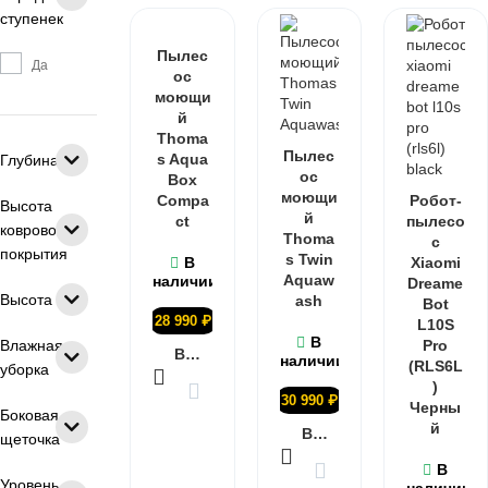
ступенек
Пылес
Да
ос
моющи
й
Thoma
Пылес
s Aqua
Глубина
ос
Box
моющи
Compa
Робот-
Высота
й
ct
пылесо
коврового
Thoma
с
покрытия
s Twin
В
Xiaomi
Aquaw
наличии
Dreame
Высота
ash
Bot
28 990
₽
L10S
В
Влажная
Pro
В КОРЗИНУ
наличии
(RLS6L
уборка
)
30 990
₽
Черны
Боковая
й
В КОРЗИНУ
щеточка
В
Уровень