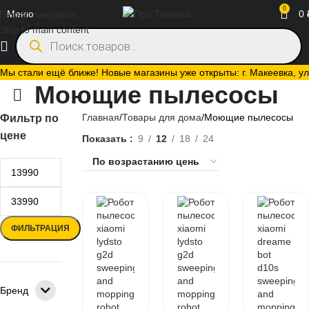
0
Меню
0
Skip to navigation
Skip to main content
Мы стали ещё ближе! Новые магазины уже открыты: г. Макеевка, ул.
Моющие пылесосы
Главная
Товары для дома
Моющие пылесосы
Фильтр по
цене
Показать
9
12
18
24
ФИЛЬТРАЦИЯ
Бренд