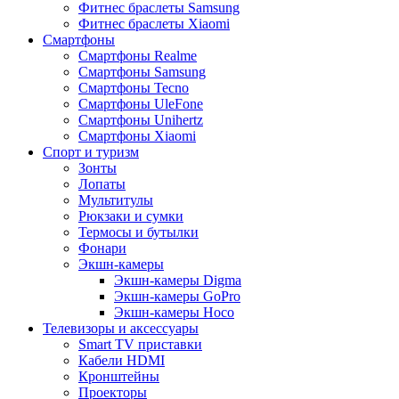
Фитнес браслеты Samsung
Фитнес браслеты Xiaomi
Смартфоны
Смартфоны Realme
Смартфоны Samsung
Смартфоны Tecno
Смартфоны UleFone
Смартфоны Unihertz
Смартфоны Xiaomi
Спорт и туризм
Зонты
Лопаты
Мультитулы
Рюкзаки и сумки
Термосы и бутылки
Фонари
Экшн-камеры
Экшн-камеры Digma
Экшн-камеры GoPro
Экшн-камеры Hoco
Телевизоры и аксессуары
Smart TV приставки
Кабели HDMI
Кронштейны
Проекторы