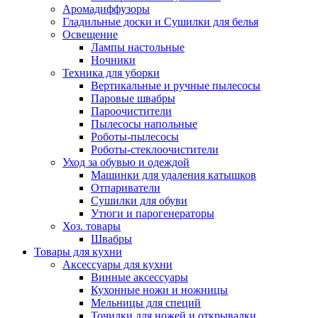
Аромадиффузоры
Гладильные доски и Сушилки для белья
Освещение
Лампы настольные
Ночники
Техника для уборки
Вертикальные и ручные пылесосы
Паровые швабры
Пароочистители
Пылесосы напольные
Роботы-пылесосы
Роботы-стеклоочистители
Уход за обувью и одеждой
Машинки для удаления катышков
Отпариватели
Сушилки для обуви
Утюги и парогенераторы
Хоз. товары
Швабры
Товары для кухни
Аксессуары для кухни
Винные аксессуары
Кухонные ножи и ножницы
Мельницы для специй
Точилки для ножей и открывалки