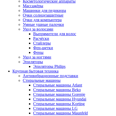
Косметологические аппараты
Массажёры
Машинки для педикюра
Очки cолнцезащитные
Очки для компьютера
Умные ушные палочки
Уход за волосами
Выпрямители для волос
Расчёски
Стайлеры
Фен-щетки
Фены
Уход за ногтями
Эпиляторы
Эпиляторы Philips
Крупная бытовая техника
Антивибрационные подставки
Стиральные машины
Стиральные машины Atlant
Стиральные машины Beko
Стиральные машины Gorenje
Стиральные машины Hyundai
Стиральные машины Korting
Стиральные машины LG
Стиральные машины Maunfeld