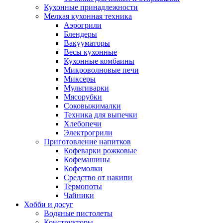
Кухонные принадлежности
Мелкая кухонная техника
Аэрогрили
Блендеры
Вакууматоры
Весы кухонные
Кухонные комбаины
Микроволновые печи
Миксеры
Мультиварки
Мясорубки
Соковыжималки
Техника для выпечки
Хлебопечи
Электрогрили
Приготовление напитков
Кофеварки рожковые
Кофемашины
Кофемолки
Средство от накипи
Термопоты
Чайники
Хобби и досуг
Водяные пистолеты
Конструкторы