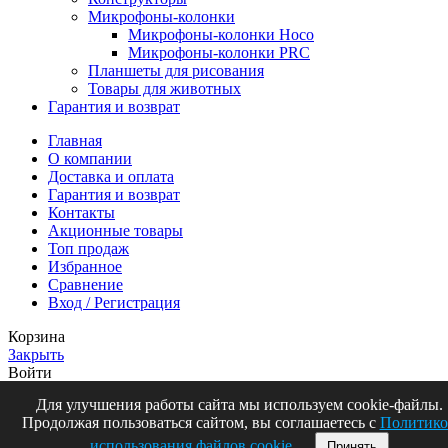
Микрофоны-колонки
Микрофоны-колонки Hoco
Микрофоны-колонки PRC
Планшеты для рисования
Товары для животных
Гарантия и возврат
Главная
О компании
Доставка и оплата
Гарантия и возврат
Контакты
Акционные товары
Топ продаж
Избранное
Сравнение
Вход / Регистрация
Корзина
Закрыть
Войти
Закрыть
Для улучшения работы сайта мы используем cookie-файлы.
Продолжая пользоваться сайтом, вы соглашаетесь с
Политико
Еще нет аккаунта?
использования файлов cookie
.
Принять