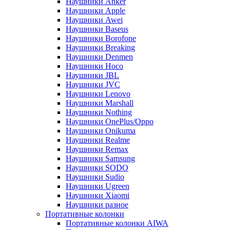
Наушники Anker
Наушники Apple
Наушники Awei
Наушники Baseus
Наушники Borofone
Наушники Breaking
Наушники Denmen
Наушники Hoco
Наушники JBL
Наушники JVC
Наушники Lenovo
Наушники Marshall
Наушники Nothing
Наушники OnePlus/Oppo
Наушники Onikuma
Наушники Realme
Наушники Remax
Наушники Samsung
Наушники SODO
Наушники Sudio
Наушники Ugreen
Наушники Xiaomi
Наушники разное
Портативные колонки
Портативные колонки AIWA