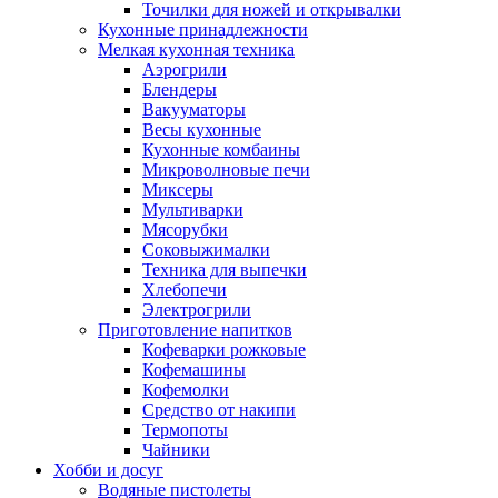
Точилки для ножей и открывалки
Кухонные принадлежности
Мелкая кухонная техника
Аэрогрили
Блендеры
Вакууматоры
Весы кухонные
Кухонные комбаины
Микроволновые печи
Миксеры
Мультиварки
Мясорубки
Соковыжималки
Техника для выпечки
Хлебопечи
Электрогрили
Приготовление напитков
Кофеварки рожковые
Кофемашины
Кофемолки
Средство от накипи
Термопоты
Чайники
Хобби и досуг
Водяные пистолеты