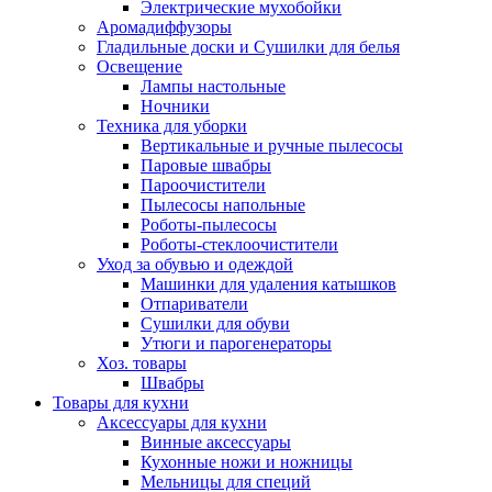
Электрические мухобойки
Аромадиффузоры
Гладильные доски и Сушилки для белья
Освещение
Лампы настольные
Ночники
Техника для уборки
Вертикальные и ручные пылесосы
Паровые швабры
Пароочистители
Пылесосы напольные
Роботы-пылесосы
Роботы-стеклоочистители
Уход за обувью и одеждой
Машинки для удаления катышков
Отпариватели
Сушилки для обуви
Утюги и парогенераторы
Хоз. товары
Швабры
Товары для кухни
Аксессуары для кухни
Винные аксессуары
Кухонные ножи и ножницы
Мельницы для специй