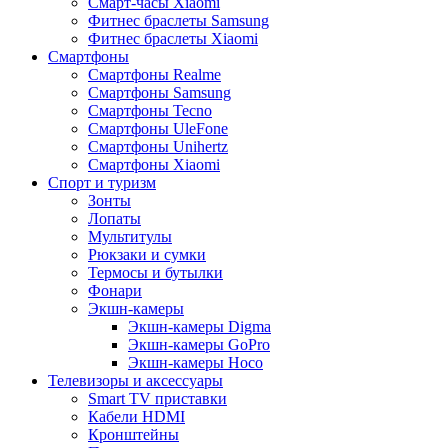
Смарт-часы Xiaomi
Фитнес браслеты Samsung
Фитнес браслеты Xiaomi
Смартфоны
Смартфоны Realme
Смартфоны Samsung
Смартфоны Tecno
Смартфоны UleFone
Смартфоны Unihertz
Смартфоны Xiaomi
Спорт и туризм
Зонты
Лопаты
Мультитулы
Рюкзаки и сумки
Термосы и бутылки
Фонари
Экшн-камеры
Экшн-камеры Digma
Экшн-камеры GoPro
Экшн-камеры Hoco
Телевизоры и аксессуары
Smart TV приставки
Кабели HDMI
Кронштейны