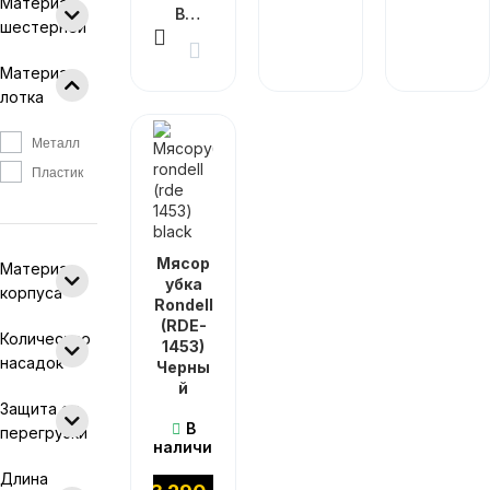
Материал
В КОРЗИНУ
шестерней
Материал
лотка
Металл
Пластик
Мясор
Материал
убка
корпуса
Rondell
(RDE-
Количество
1453)
насадок
Черны
й
Защита от
В
перегрузки
наличии
Длина