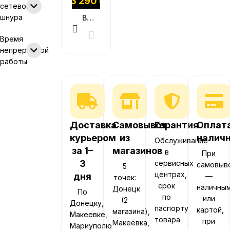
13 290
₽
сетевого
шнура
В КОРЗИНУ
Время
непрерывной
работы
Доставка
Самовывоз
Гарантия
Оплат
курьером
из
налич
Обслуживание
за 1–
магазинов
в
При
3
сервисных
самовыв
5
центрах,
дня
—
точек:
срок
наличны
Донецк
По
по
или
(2
Донецку,
паспорту
картой,
магазина),
Макеевке,
товара
при
Макеевка,
Мариуполю