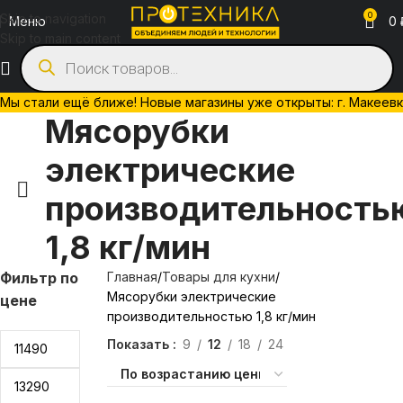
0
Skip to navigation
Меню
0
Skip to main content
Мы стали ещё ближе! Новые магазины уже открыты: г. Макеевка, 
Мясорубки
электрические
производительность
1,8 кг/мин
Фильтр по
Главная
Товары для кухни
Мясорубки электрические
цене
производительностью 1,8 кг/мин
Показать
9
12
18
24