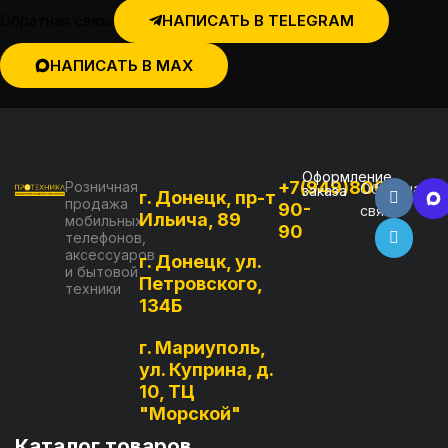
Обратная связь
НАПИСАТЬ В TELEGRAM
НАПИСАТЬ В MAX
Оформление
+7(949)800-
Розничная
Обратная
заказа
г. Донецк, пр-т
продажа
90-
связь
Ильича, 89
мобильных
90
телефонов,
аксессуаров
г. Донецк, ул.
и бытовой
Петровского,
техники
134Б
г. Мариуполь,
ул. Куприна, д.
10, ТЦ
"Морской"
Каталог товаров