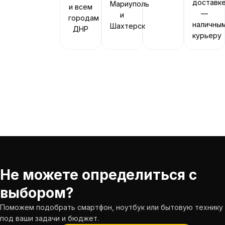
доставк
Мариуполь
и всем
—
и
городам
наличны
Шахтерск
ДНР
курьеру
Не можете определиться с
выбором?
Поможем подобрать смартфон, ноутбук или бытовую технику
под ваши задачи и бюджет.