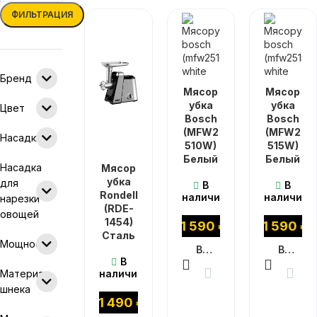
ФИЛЬТРАЦИЯ
Бренд
Мясор
Мясор
убка
убка
Цвет
Bosch
Bosch
(MFW2
(MFW2
Насадки
510W)
515W)
Белый
Белый
Насадка
Мясор
убка
для
В
В
Rondell
наличии
наличии
нарезки
(RDE-
овощей
1454)
11 590
₽
11 590
₽
Сталь
Мощность
В КОРЗИНУ
В КОРЗИНУ
В
Материал
наличии
шнека
11 490
₽