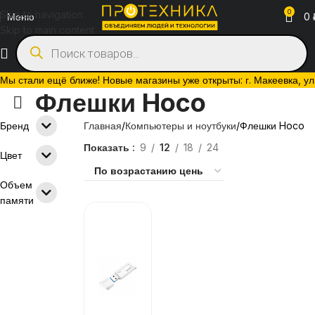
0
Skip to navigation
Меню
0
Skip to main content
Мы стали ещё ближе! Новые магазины уже открыты: г. Макеевка, ул. 
Флешки Hoco
Бренд
Главная
Компьютеры и ноутбуки
Флешки Hoco
Показать
9
12
18
24
Цвет
Объем
памяти