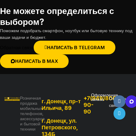
Не можете определиться с
выбором?
Поможем подобрать смартфон, ноутбук или бытовую технику под
ваши задачи и бюджет.
Обратная связь
НАПИСАТЬ В TELEGRAM
НАПИСАТЬ В MAX
Оформление
+7(949)800-
Розничная
Обратная
заказа
г. Донецк, пр-т
продажа
90-
связь
Ильича, 89
мобильных
90
телефонов,
аксессуаров
г. Донецк, ул.
и бытовой
Петровского,
техники
134Б