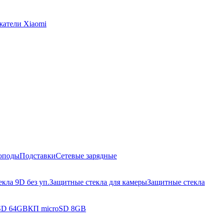
жатели Xiaomi
оподы
Подставки
Сетевые зарядные
кла 9D без уп.
Защитные стекла для камеры
Защитные стекла
SD 64GB
КП microSD 8GB