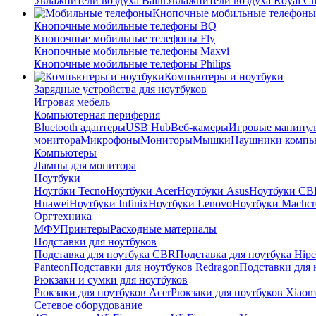
Увлажнители воздуха Ballu
Увлажнители воздуха Royal Cl
Кнопочные мобильные телефоны
Кнопочные мобильные телефоны BQ
Кнопочные мобильные телефоны Fly
Кнопочные мобильные телефоны Maxvi
Кнопочные мобильные телефоны Philips
Компьютеры и ноутбуки
Зарядные устройства для ноутбуков
Игровая мебель
Компьютерная периферия
Bluetooth адаптеры
USB Hub
Веб-камеры
Игровые манипул
монитора
Микрофоны
Мониторы
Мышки
Наушники компь
Компьютеры
Лампы для монитора
Ноутбуки
Ноутбки Tecno
Ноутбуки Acer
Ноутбуки Asus
Ноутбуки CB
Huawei
Ноутбуки Infinix
Ноутбуки Lenovo
Ноутбуки Machcr
Оргтехника
МФУ
Принтеры
Расходные материалы
Подставки для ноутбуков
Подставка для ноутбука CBR
Подставка для ноутбука Hipe
Panteon
Подставки для ноутбуков Redragon
Подставки для 
Рюкзаки и сумки для ноутбуков
Рюкзаки для ноутбуков Acer
Рюкзаки для ноутбуков Xiaom
Сетевое оборудование