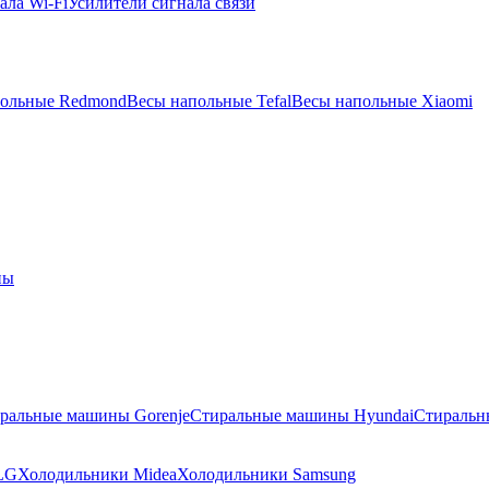
ала Wi-Fi
Усилители сигнала связи
польные Redmond
Весы напольные Tefal
Весы напольные Xiaomi
ны
ральные машины Gorenje
Стиральные машины Hyundai
Стиральн
LG
Холодильники Midea
Холодильники Samsung