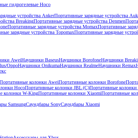
ные гидрогелевые Hoco
рядные устройства Anker
Портативные зарядные устройства Auk
ойства Breaking
Портативные зарядные устройства Denmen
Порта
hone
Портативные зарядные устройства Momax
Портативные заря
ные зарядные устройства Topomax
Портативные зарядные устрой
ники Awei
Наушники Baseus
Наушники Borofone
Наушники Breaki
lus/Oppo
Наушники Onikuma
Наушники Realme
Наушники Remax
екс
Портативные колонки Awei
Портативные колонки Borofone
Порта
олонки Hoco
Портативные колонки JBL (C)
Портативные колонки J
е колонки W-King
Портативные колонки Xiaomi
Портативные кол
ары Samsung
Саундбары Sony
Саундбары Xiaomi
tation
Аксессуары для Xbox