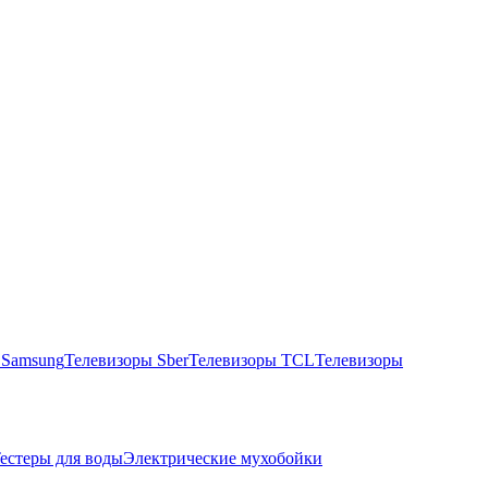
 Samsung
Телевизоры Sber
Телевизоры TCL
Телевизоры
естеры для воды
Электрические мухобойки