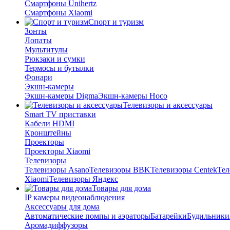
Смартфоны Unihertz
Смартфоны Xiaomi
Спорт и туризм
Зонты
Лопаты
Мультитулы
Рюкзаки и сумки
Термосы и бутылки
Фонари
Экшн-камеры
Экшн-камеры Digma
Экшн-камеры Hoco
Телевизоры и аксессуары
Smart TV приставки
Кабели HDMI
Кронштейны
Проекторы
Проекторы Xiaomi
Телевизоры
Телевизоры Asano
Телевизоры BBK
Телевизоры Centek
Тел
Xiaomi
Телевизоры Яндекс
Товары для дома
IP камеры видеонаблюдения
Аксессуары для дома
Автоматические помпы и аэраторы
Батарейки
Будильники
Аромадиффузоры