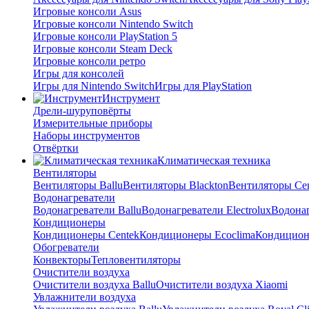
Игровые консоли Asus
Игровые консоли Nintendo Switch
Игровые консоли PlayStation 5
Игровые консоли Steam Deck
Игровые консоли ретро
Игры для консолей
Игры для Nintendo Switch
Игры для PlayStation
Инструмент
Дрели-шуруповёрты
Измерительные приборы
Наборы инструментов
Отвёртки
Климатическая техника
Вентиляторы
Вентиляторы Ballu
Вентиляторы Blackton
Вентиляторы Ce
Водонагреватели
Водонагреватели Ballu
Водонагреватели Electrolux
Водонаг
Кондиционеры
Кондиционеры Centek
Кондиционеры Ecoclima
Кондиционе
Обогреватели
Конвекторы
Тепловентиляторы
Очистители воздуха
Очистители воздуха Ballu
Очистители воздуха Xiaomi
Увлажнители воздуха