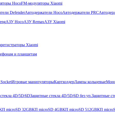
яторы Hoco
FM-модуляторы Xiaomi
тели Defender
Автодержатели Hoco
Автодержатели PRC
Автодер
eng
АЗУ Hoco
АЗУ Remax
АЗУ Xiaomi
регистраторы Xiaomi
лефонам и планшетам
Socket
Игровые манипуляторы
Картхолдер
Лампы кольцевые
Мон
стекла 4D/5D/6D
Защитные стекла 4D/5D/6D без уп.
Защитные сте
КП microSD 32GB
КП microSD 4GB
КП microSD 512GB
КП micro