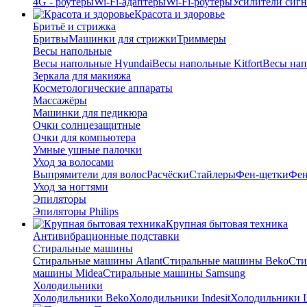
4G - роутеры
Wi-Fi-адаптеры
Wi-Fi-роутеры
Усилители сигн
Красота и здоровье
Бритьё и стрижка
Бритвы
Машинки для стрижки
Триммеры
Весы напольные
Весы напольные Hyundai
Весы напольные Kitfort
Весы на
Зеркала для макияжа
Косметологические аппараты
Массажёры
Машинки для педикюра
Очки cолнцезащитные
Очки для компьютера
Умные ушные палочки
Уход за волосами
Выпрямители для волос
Расчёски
Стайлеры
Фен-щетки
Фе
Уход за ногтями
Эпиляторы
Эпиляторы Philips
Крупная бытовая техника
Антивибрационные подставки
Стиральные машины
Стиральные машины Atlant
Стиральные машины Beko
Сти
машины Midea
Стиральные машины Samsung
Холодильники
Холодильники Beko
Холодильники Indesit
Холодильники 