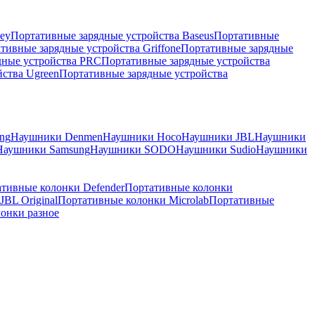
ey
Портативные зарядные устройства Baseus
Портативные
тивные зарядные устройства Griffone
Портативные зарядные
дные устройства PRC
Портативные зарядные устройства
ства Ugreen
Портативные зарядные устройства
ng
Наушники Denmen
Наушники Hoco
Наушники JBL
Наушники
Наушники Samsung
Наушники SODO
Наушники Sudio
Наушники
тивные колонки Defender
Портативные колонки
BL Original
Портативные колонки Microlab
Портативные
онки разное