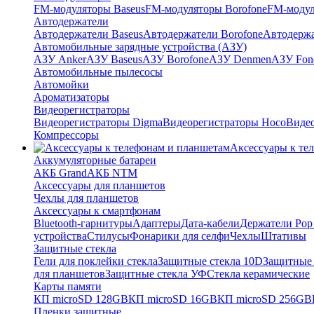
FM-модуляторы Baseus
FM-модуляторы Borofone
FM-модул
Автодержатели
Автодержатели Baseus
Автодержатели Borofone
Автодержа
Автомобильные зарядные устройства (АЗУ)
АЗУ Anker
АЗУ Baseus
АЗУ Borofone
АЗУ Denmen
АЗУ Fon
Автомобильные пылесосы
Автомойки
Ароматизаторы
Видеорегистраторы
Видеорегистраторы Digma
Видеорегистраторы Hoco
Видео
Компрессоры
Аксессуары к те
Аккумуляторные батареи
АКБ Grand
АКБ NTM
Аксессуары для планшетов
Чехлы для планшетов
Аксессуары к смартфонам
Bluetooth-гарнитуры
Адаптеры
Дата-кабели
Держатели Pop 
устройства
Стилусы
Фонарики для селфи
Чехлы
Штативы
Защитные стекла
Гели для поклейки стекла
Защитные стекла 10D
Защитные 
для планшетов
Защитные стекла УФ
Стекла керамические
Карты памяти
КП microSD 128GB
КП microSD 16GB
КП microSD 256GB
Пленки защитные