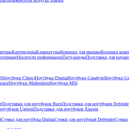
ima
Увлажнители воздуха Xiaomi
яторы
Картридеры
Клавиатуры
Коврики для мышки
Колонки ком
ютерные
Носители информации
Патч-корды
Подставки для наушн
R
Ноутбуки Chuwi
Ноутбуки Digma
Ноутбуки Gigabyte
Ноутбуки Gr
eator
Ноутбуки Maibenben
Ноутбуки MSI
r
Подставки для ноутбуков Buro
Подставки для ноутбуков Defende
ноутбуков Ugreen
Подставки для ноутбуков Xiaomi
i
Сумки для ноутбука Digma
Сумки для ноутбуков Defender
Сумки 