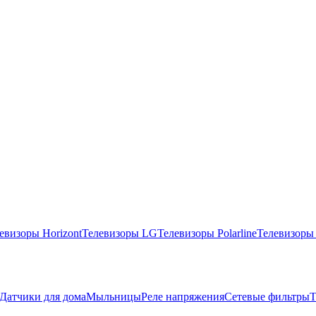
евизоры Horizont
Телевизоры LG
Телевизоры Polarline
Телевизоры
Датчики для дома
Мыльницы
Реле напряжения
Сетевые фильтры
Т