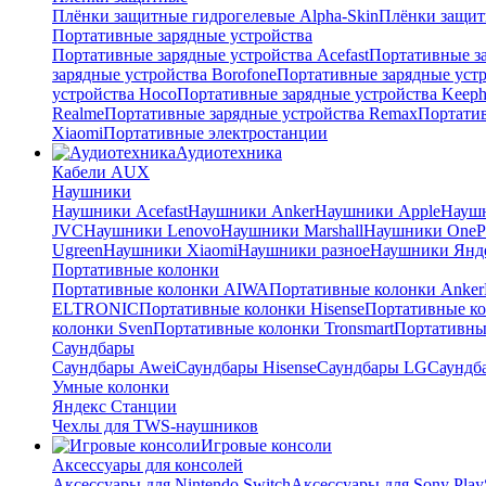
Плёнки защитные гидрогелевые Alpha-Skin
Плёнки защит
Портативные зарядные устройства
Портативные зарядные устройства Acefast
Портативные за
зарядные устройства Borofone
Портативные зарядные устр
устройства Hoco
Портативные зарядные устройства Keep
Realme
Портативные зарядные устройства Remax
Портатив
Xiaomi
Портативные электростанции
Аудиотехника
Кабели AUX
Наушники
Наушники Acefast
Наушники Anker
Наушники Apple
Науш
JVC
Наушники Lenovo
Наушники Marshall
Наушники OneP
Ugreen
Наушники Xiaomi
Наушники разное
Наушники Янд
Портативные колонки
Портативные колонки AIWA
Портативные колонки Anker
ELTRONIC
Портативные колонки Hisense
Портативные к
колонки Sven
Портативные колонки Tronsmart
Портативны
Саундбары
Саундбары Awei
Саундбары Hisense
Саундбары LG
Саундб
Умные колонки
Яндекс Станции
Чехлы для TWS-наушников
Игровые консоли
Аксессуары для консолей
Аксессуары для Nintendo Switch
Аксессуары для Sony PlayS