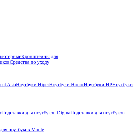
пьютерные
Кронштейны для
иков
Средства по уходу
eat Asia
Ноутбуки Hiper
Ноутбуки Honor
Ноутбуки HP
Ноутбуки
r
Подставки для ноутбуков Digma
Подставки для ноутбуков
для ноутбуков Monte