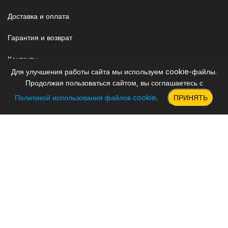
Доставка и оплата
Гарантия и возврат
Контакты
Для улучшения работы сайта мы используем cookie-файлы.
Акционные товары
Продолжая пользоваться сайтом, вы соглашаетесь с
Политикой использования файлов cookie
.
ПРИНЯТЬ
Топ продаж
Полезное
Корзина
Сравнение
Избранное
Карта сайта
Войти
Реквизиты
ИП Червяков Александр Олегович