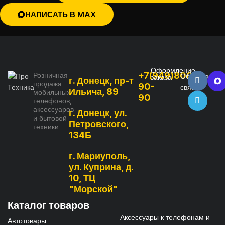
НАПИСАТЬ В MAX
Оформление
+7(949)800-
Розничная
Обратная
заказа
г. Донецк, пр-т
продажа
90-
связь
Ильича, 89
мобильных
90
телефонов,
аксессуаров
г. Донецк, ул.
и бытовой
Петровского,
техники
134Б
г. Мариуполь,
ул. Куприна, д.
10, ТЦ
"Морской"
Каталог товаров
Аксессуары к телефонам и
Автотовары