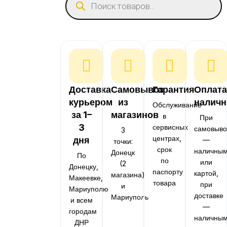
Доставка
Самовывоз
Гарантия
Оплата
курьером
из
налич
Обслуживание
за 1–
магазинов
в
При
3
сервисных
самовыво
3
центрах,
дня
—
точки:
срок
наличны
Донецк
По
по
или
(2
Донецку,
паспорту
картой,
магазина)
Макеевке,
товара
при
и
Мариуполю
доставке
Мариуполь
и всем
—
городам
наличны
ДНР